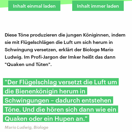
Inhalt einmal laden
Inhalt immer laden
Diese Töne produzieren die jungen Königinnen, indem
sie mit Flügelschlägen die Luft um sich herum in
Schwingung versetzen, erklärt der Biologe Mario
Ludwig. Im Profi-Jargon der Imker heißt das dann
"Quaken und Tüten".
"Der Flügelschlag versetzt die Luft um
die Bienenkönigin herum in
Schwingungen – dadurch entstehen
Töne. Und die hören sich dann wie ein
Quaken oder ein Hupen an."
Mario Ludwig, Biologe