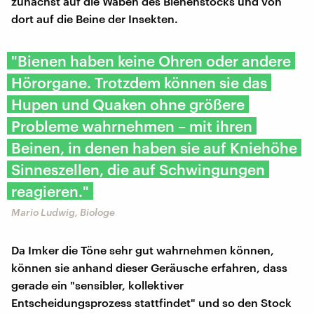
zunächst auf die Waben des Bienenstocks und von
dort auf die Beine der Insekten.
"Bienen haben keine Ohren oder andere
Hörorgane. Trotzdem können sie das
Hupen und Quaken ohne größere
Probleme wahrnehmen – mit ihren
Beinen, in denen haben sie auf Kniehöhe
Sinneszellen, die auf Schwingungen
reagieren."
Mario Ludwig, Biologe
Da Imker die Töne sehr gut wahrnehmen können,
können sie anhand dieser Geräusche erfahren, dass
gerade ein "sensibler, kollektiver
Entscheidungsprozess stattfindet" und so den Stock