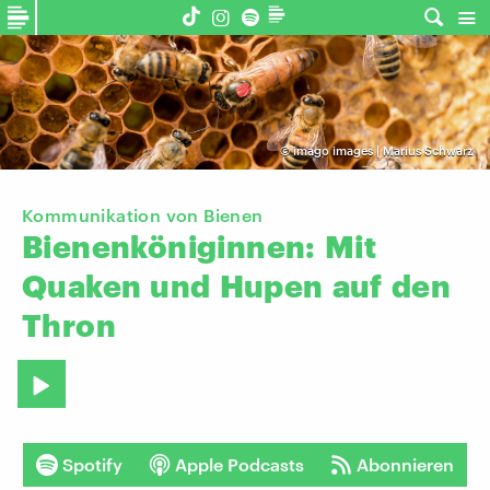
©
imago images | Marius Schwarz
Kommunikation von Bienen
Bienenköniginnen:
Mit
Quaken
und
Hupen
auf
den
Thron
Spotify
Apple Podcasts
Abonnieren