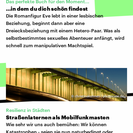
Das perfekte Buch für den Moment...
…in dem du dich schön findest
Die Romanfigur Eve lebt in einer lesbischen
Beziehung, beginnt dann aber eine
Dreiecksbeziehung mit einem Hetero-Paar. Was als
selbstbestimmtes sexuelles Abenteuer anfängt, wird
schnell zum manipulativen Machtspiel.
©
christinakohnen | photocase.de
Resilienz in Städten
Straßenlaternen als Mobilfunkmasten
Wie sehr wir uns auch bemühen: Wir können
Katastrophen - seien sie nun naturbedingt oder