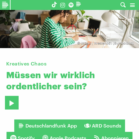
©
Imago | Westend61 (Symbolbild)
Kreatives Chaos
Müssen
wir
wirklich
ordentlicher
sein?
Deutschlandfunk App
ARD Sounds
Spotify
Apple Podcasts
Abonnieren