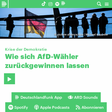
©
picture alliance/dpa | Michael Kappeler
Krise der Demokratie
Wie
sich
AfD-Wähler
zurückgewinnen
lassen
Deutschlandfunk App
ARD Sounds
Spotify
Apple Podcasts
Abonnieren