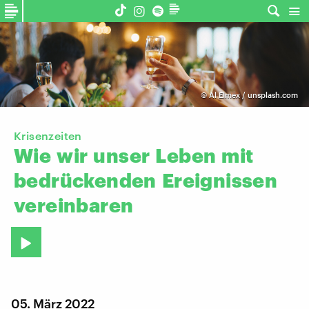
©
Al Elmex / unsplash.com
Krisenzeiten
Wie
wir
unser
Leben
mit
bedrückenden
Ereignissen
vereinbaren
05. März 2022