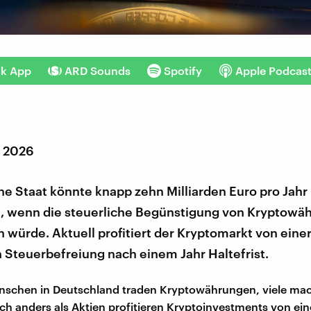
nk App
ARD Sounds
Spotify
Apple Podcas
r 2026
e Staat könnte knapp zehn Milliarden Euro pro Jahr
 wenn die steuerliche Begünstigung von Kryptowä
würde. Aktuell profitiert der Kryptomarkt von eine
 Steuerbefreiung nach einem Jahr Haltefrist.
enschen in Deutschland traden Kryptowährungen, viele ma
h anders als Aktien profitieren Kryptoinvestments von e