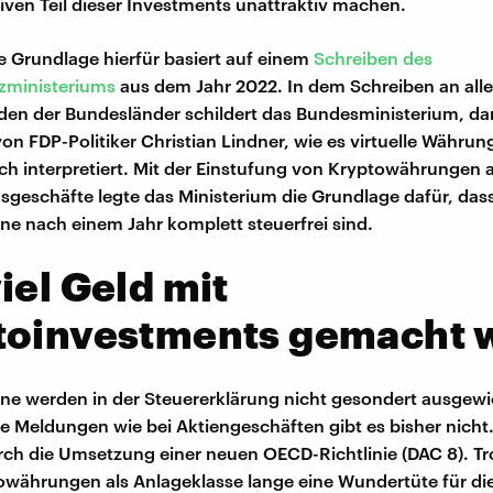
iven Teil dieser Investments unattraktiv machen.
he Grundlage hierfür basiert auf einem
Schreiben des
zministeriums
aus dem Jahr 2022. In dem Schreiben an all
en der Bundesländer schildert das Bundesministerium, da
von FDP-Politiker Christian Lindner, wie es virtuelle Währu
ich interpretiert. Mit der Einstufung von Kryptowährungen a
geschäfte legte das Ministerium die Grundlage dafür, das
e nach einem Jahr komplett steuerfrei sind.
iel Geld mit
toinvestments gemacht 
e werden in der Steuererklärung nicht gesondert ausgewi
 Meldungen wie bei Aktiengeschäften gibt es bisher nicht.
rch die Umsetzung einer neuen OECD-Richtlinie (DAC 8). T
währungen als Anlageklasse lange eine Wundertüte für di