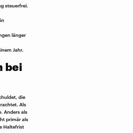
g steuerfrei.
in
ngen länger
einem Jahr.
 bei
huldet, die
rachtet. Als
. Anders als
t primär als
 Haltefrist