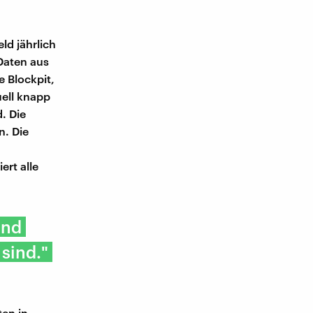
ld jährlich
Daten aus
 Blockpit,
uell knapp
. Die
n. Die
ert alle
ind
sind."
ten in