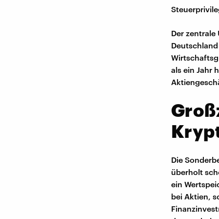
Steuerprivil
Der zentrale
Deutschland 
Wirtschaftsg
als ein Jahr 
Aktiengeschäf
Groß
Kryp
Die Sonderb
überholt sche
ein Wertspei
bei Aktien, 
Finanzinvest