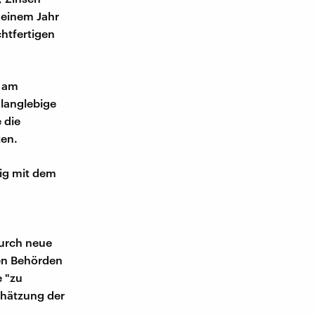
 einem Jahr
chtfertigen
t am
 langlebige
 die
ten.
fig mit dem
Durch neue
den Behörden
e "zu
chätzung der