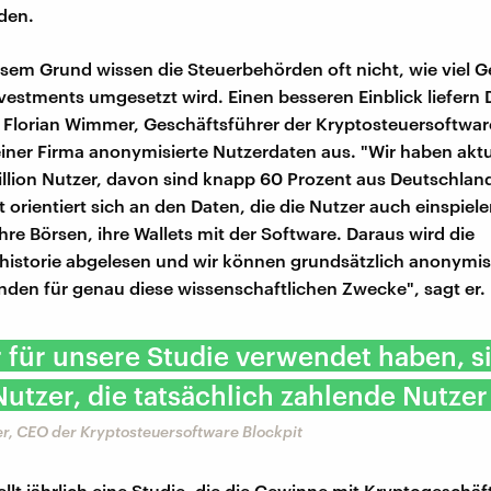
den.
sem Grund wissen die Steuerbehörden oft nicht, wie viel Ge
vestments umgesetzt wird. Einen besseren Einblick liefern 
 Florian Wimmer, Geschäftsführer der Kryptosteuersoftware
einer Firma anonymisierte Nutzerdaten aus. "Wir haben akt
illion Nutzer, davon sind knapp 60 Prozent aus Deutschland
 orientiert sich an den Daten, die die Nutzer auch einspiele
hre Börsen, ihre Wallets mit der Software. Daraus wird die
historie abgelesen und wir können grundsätzlich anonymisi
den für genau diese wissenschaftlichen Zwecke", sagt er.
 für unsere Studie verwendet haben, s
utzer, die tatsächlich zahlende Nutzer 
r, CEO der Kryptosteuersoftware Blockpit
ellt jährlich eine Studie, die die Gewinne mit Kryptogeschäf