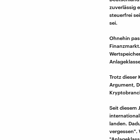
zuverlässig 
steuerfrei s
sei.
Ohnehin pass
Finanzmarkt.
Wertspeicher
Anlageklasse
Trotz dieser
Argument, De
Kryptobranc
Seit diesem 
internationa
landen. Dadu
vergessen". 
"Anlageklass