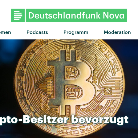
"Elephant" von Tame Impala ·
emen
Podcasts
Programm
Moderation
pto-Besitzer
bevorzugt