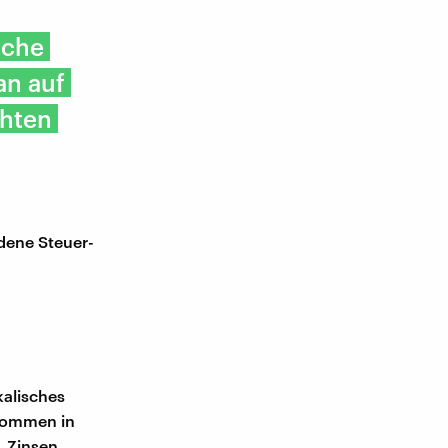
sche
n auf
chten
dene Steuer-
kalisches
nkommen in
, Zinsen