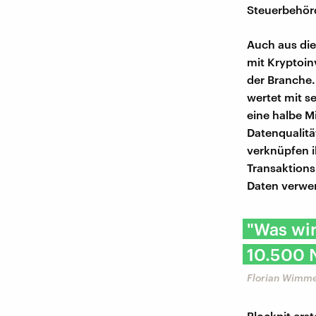
Steuerbehör
Auch aus die
mit Kryptoin
der Branche.
wertet mit s
eine halbe M
Datenqualität
verknüpfen i
Transaktions
Daten verwen
"Was wir
10.500 N
Florian Wimme
Blockpit erst