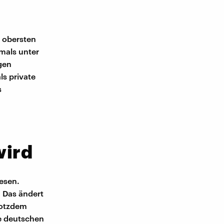
e obersten
mals unter
ngen
ls private
s
wird
esen.
 Das ändert
rotzdem
e deutschen