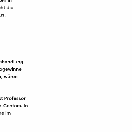
ht die
us.
behandlung
togewinne
n, wären
st Professor
n-Centers. In
ke im