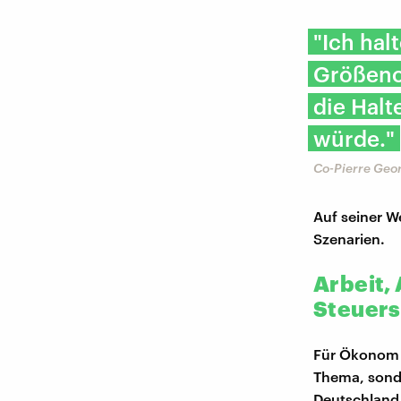
"Ich hal
Größeno
die Halt
würde."
Co-Pierre Geor
Auf seiner W
Szenarien.
Arbeit, 
Steuer
Für Ökonom C
Thema, sonde
Deutschland 