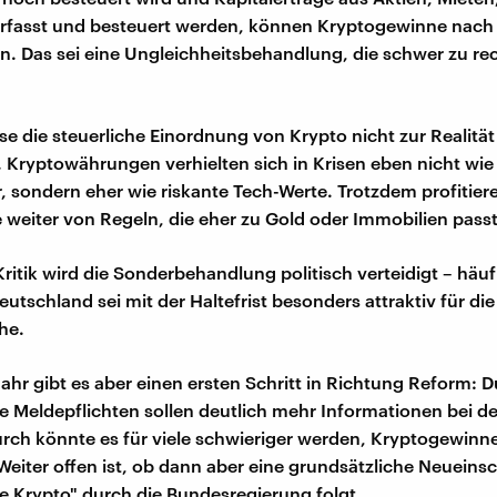
erfasst und besteuert werden, können Kryptogewinne nach
ein. Das sei eine Ungleichheitsbehandlung, die schwer zu re
e die steuerliche Einordnung von Krypto nicht zur Realitä
 Kryptowährungen verhielten sich in Krisen eben nicht wie
, sondern eher wie riskante Tech-Werte. Trotzdem profitiere
 weiter von Regeln, die eher zu Gold oder Immobilien pass
 Kritik wird die Sonderbehandlung politisch verteidigt – häu
utschland sei mit der Haltefrist besonders attraktiv für die
he.
Jahr gibt es aber einen ersten Schritt in Richtung Reform: 
le Meldepflichten sollen deutlich mehr Informationen bei 
rch könnte es für viele schwieriger werden, Kryptogewinn
Weiter offen ist, ob dann aber eine grundsätzliche Neueins
e Krypto" durch die Bundesregierung folgt.