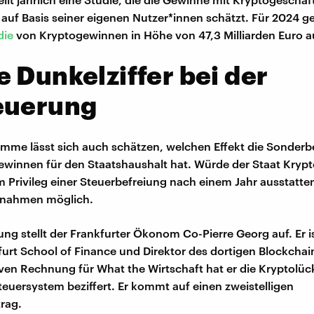
auf Basis seiner eigenen Nutzer*innen schätzt. Für 2024 ge
die
von Kryptogewinnen in Höhe von 47,3 Milliarden Euro a
 Dunkelziffer bei der
euerung
umme lässt sich auch schätzen, welchen Effekt die Sonder
winnen für den Staatshaushalt hat. Würde der Staat Kryp
m Privileg einer Steuerbefreiung nach einem Jahr ausstatte
innahmen möglich.
ng stellt der Frankfurter Ökonom Co-Pierre Georg auf. Er i
furt School of Finance und Direktor des dortigen Blockchai
iven Rechnung für What the Wirtschaft hat er die Kryptolüc
euersystem beziffert. Er kommt auf einen zweistelligen
trag.