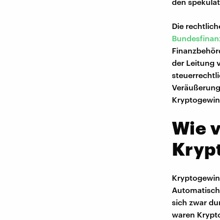
den spekulat
Die rechtlic
Bundesfinan
Finanzbehörd
der Leitung 
steuerrechtl
Veräußerungs
Kryptogewinn
Wie v
Kryp
Kryptogewinn
Automatische
sich zwar du
waren Krypto