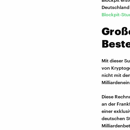
Deutschland 
Blockpit-Stu
Große
Best
Mit dieser S
von Kryptoge
nicht mit de
Milliardene
Diese Rechnu
an der Frank
einer exklus
deutschen St
Milliardenbe