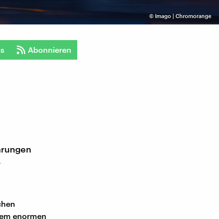
©
Imago | Chromorange
ts
Abonnieren
hrungen
r
chen
inem enormen