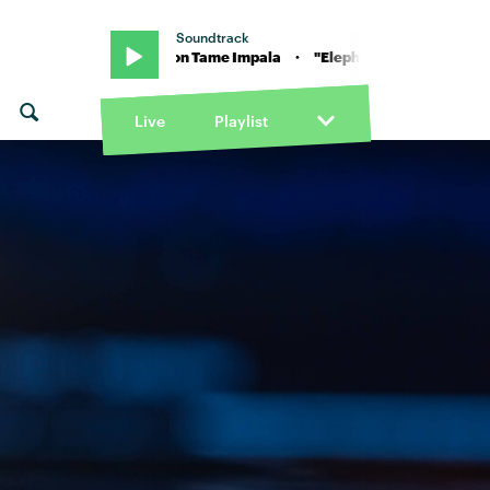
Soundtrack
 "Elephant" von Tame Impala · "Elephant" von Tame Impala
Live
Playlist