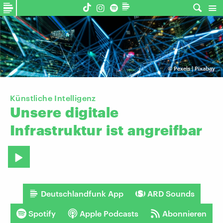
©
Pexels | Pixabay
Künstliche Intelligenz
Unsere
digitale
Infrastruktur
ist
angreifbar
Deutschlandfunk App
ARD Sounds
Spotify
Apple Podcasts
Abonnieren