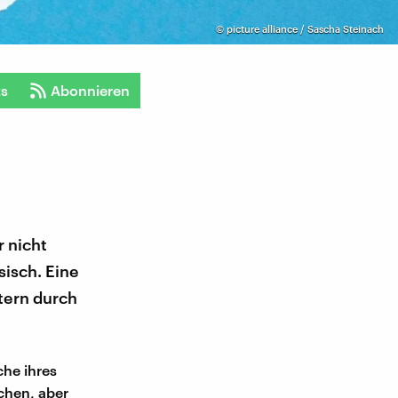
©
picture alliance / Sascha Steinach
ts
Abonnieren
r nicht
sisch. Eine
ltern durch
che ihres
ochen, aber