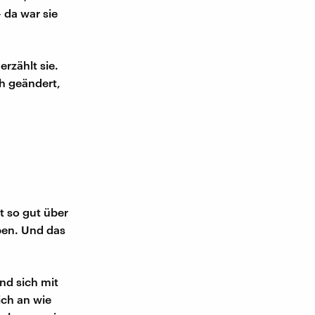
 da war sie
rzählt sie.
h geändert,
ht so gut über
ben. Und das
und sich mit
ich an wie