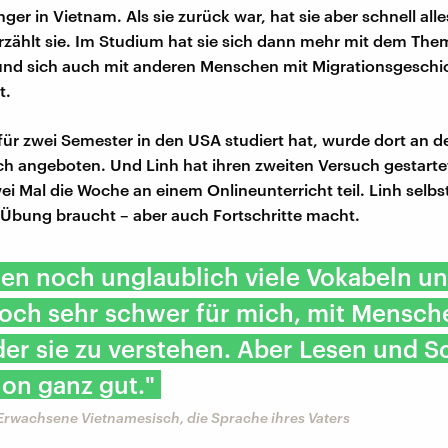
nger in Vietnam. Als sie zurück war, hat sie aber schnell all
rzählt sie. Im Studium hat sie sich dann mehr mit dem Them
und sich auch mit anderen Menschen mit Migrationsgeschi
t.
 für zwei Semester in den USA studiert hat, wurde dort an d
h angeboten. Und Linh hat ihren zweiten Versuch gestartet
ei Mal die Woche an einem Onlineunterricht teil. Linh selbs
l Übung braucht – aber auch Fortschritte macht.
len noch unglaublich viele Vokabeln und
och sehr schwer für mich, mit Mensch
er sie zu verstehen. Aber Lesen und S
on ganz gut."
s Erwachsene Vietnamesisch, die Sprache ihres Vaters