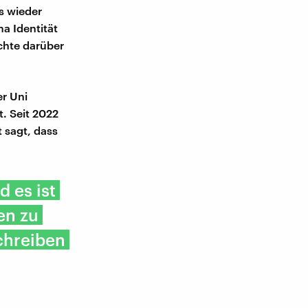
es wieder
a Identität
chte darüber
er Uni
. Seit 2022
t sagt, dass
 es ist
en zu
chreiben