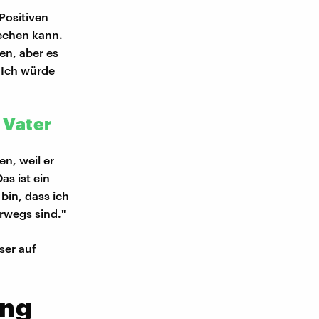
Positiven
rechen kann.
en, aber es
 Ich würde
 Vater
n, weil er
as ist ein
bin, dass ich
rwegs sind."
ser auf
eng