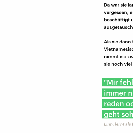
Da war sie lä
vergessen, e
beschäftigt 
ausgetausch
Als sie dann
Vietnamesisc
nimmt sie zw
sie noch vie
"Mir feh
immer n
reden od
geht sch
Linh, lernt al