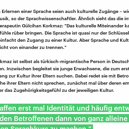
 Erlernen einer Sprache seien auch kulturelle Zugänge – wi
sik, so der Sprachwissenschaftler. Ähnlich sieht das die int
erapeutin Gülcihan Korkmaz: "Das kulturelle Miteinander 
fühle rüber bringen. Die Sprache ist quasi nur der Schlüssel
infacht den Zugang zu einer Kultur. Aber Sprache und Kult
nicht von einander zu trennen."
kmaz ist selbst als türkisch-migrantische Person in Deutsc
. Inzwischen begleitet sie junge Erwachsene, die zum ers
ng zur Kultur ihrer Eltern suchen. Dabei redet sie mit Betro
che ihrer Eltern nicht sprechen, zunächst mal über deren e
r das Zugehörigkeitsgefühl zu der jeweiligen Kultur.
affen erst mal Identität und häufig ent
 den Betroffenen dann von ganz alleine
nen Sprachkurs zu machen."