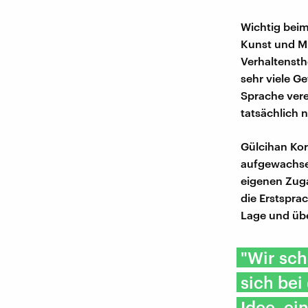
Wichtig beim
Kunst und Mu
Verhaltensth
sehr viele Ge
Sprache vere
tatsächlich 
Gülcihan Kor
aufgewachsen
eigenen Zuga
die Erstspra
Lage und übe
"Wir sch
sich bei
Idee, ei