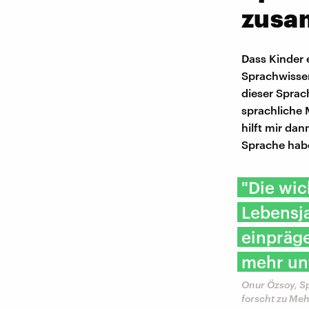
zus
Dass Kinder e
Sprachwissen
dieser Sprac
sprachliche 
hilft mir da
Sprache habe
"Die wic
Lebensja
einpräge
mehr un
Onur Özsoy, S
forscht zu Me