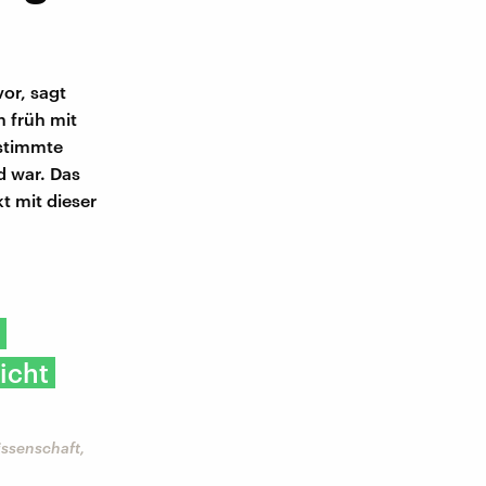
vor, sagt
 früh mit
estimmte
d war. Das
t mit dieser
icht
ssenschaft,