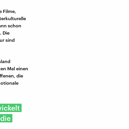
e Filme,
erkulturelle
kann schon
. Die
ur sind
hland
ten Mal einen
ffenen, die
motionale
wickelt
 die