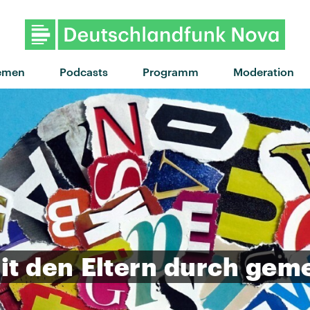
"Comfortable" von Moli · "C
emen
Podcasts
Programm
Moderation
it
den
Eltern
durch
gem