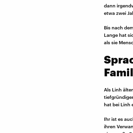
dann irgendw
etwa zwei Ja
Bis nach dem
Lange hat si
als sie Mensc
Sprac
Famil
Als Linh älte
tiefgründige
hat bei Linh
Ihr ist es au
ihren Verwan