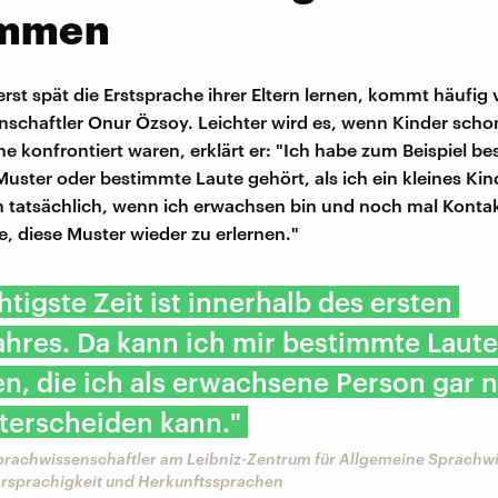
ammen
rst spät die Erstsprache ihrer Eltern lernen, kommt häufig 
schaftler Onur Özsoy. Leichter wird es, wenn Kinder schon
he konfrontiert waren, erklärt er: "Ich habe zum Beispiel b
Muster oder bestimmte Laute gehört, als ich ein kleines Kin
nn tatsächlich, wenn ich erwachsen bin und noch mal Kontak
, diese Muster wieder zu erlernen."
htigste Zeit ist innerhalb des ersten
hres. Da kann ich mir bestimmte Laute
n, die ich als erwachsene Person gar n
terscheiden kann."
prachwissenschaftler am Leibniz-Zentrum für Allgemeine Sprachwi
hrsprachigkeit und Herkunftssprachen