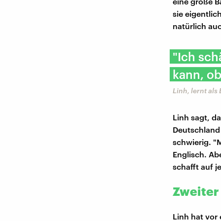
eine große B
sie eigentlic
natürlich au
"Ich sch
kann, ob
Linh, lernt al
Linh sagt, da
Deutschland
schwierig. "
Englisch. Ab
schafft auf j
Zweiter
Linh hat vor 