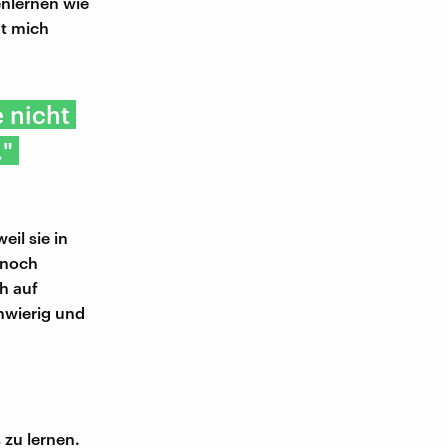
enlernen wie
ht mich
 nicht
."
eil sie in
 noch
h auf
chwierig und
 zu lernen.