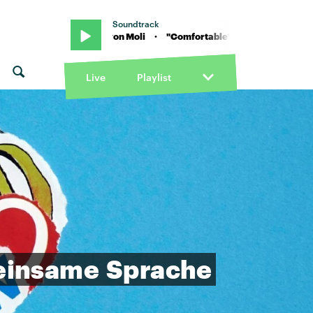
Soundtrack
omfortable" von Moli · "Comfortable" von Moli
Live
Playlist
einsame
Sprache