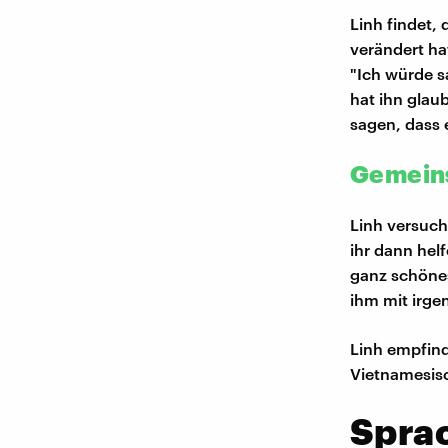
Linh findet,
verändert ha
"Ich würde s
hat ihn glau
sagen, dass e
Gemeins
Linh versuc
ihr dann hel
ganz schönes 
ihm mit irge
Linh empfind
Vietnamesis
Spra