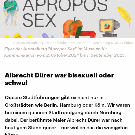
©
Museumsstiftung Post und Telekommunikation, Gestaltung STUDIO ERIKA
Flyer der Ausstellung "Apropos Sex" im Museum für
Kommunikation vom 2. Oktober 2024 bis 1. September 2025.
Albrecht Dürer war bisexuell oder
schwul
Queere Stadtführungen gibt es nicht nur in
Großstädten wie Berlin, Hamburg oder Köln. Wir waren
bei einem queeren Stadtrundgang durch Nürnberg
dabei. Der berühmte Maler Albrecht Dürer war nach
heutigem Stand queer – nur wollen das die wenigsten
hören.