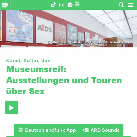
©
Oliver Killig | Deutsches Hygiene-Museum Dresden
Kunst, Kultur, Sex
Museumsreif:
Ausstellungen
und
Touren
über
Sex
Deutschlandfunk App
ARD Sounds