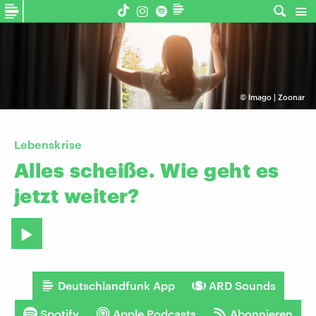
©
Imago | Zoonar
Lebenskrise
Alles
scheiße.
Wie
geht
es
jetzt
weiter?
Deutschlandfunk App
ARD Sounds
Spotify
Apple Podcasts
Abonnieren