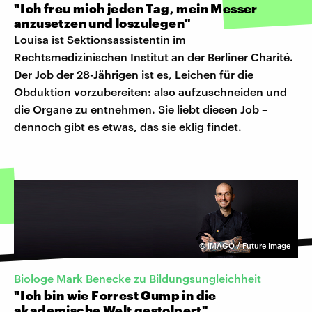
"Ich freu mich jeden Tag, mein Messer
anzusetzen und loszulegen"
Louisa ist Sektionsassistentin im
Rechtsmedizinischen Institut an der Berliner Charité.
Der Job der 28-Jährigen ist es, Leichen für die
Obduktion vorzubereiten: also aufzuschneiden und
die Organe zu entnehmen. Sie liebt diesen Job –
dennoch gibt es etwas, das sie eklig findet.
©
IMAGO / Future Image
Biologe Mark Benecke zu Bildungsungleichheit
"Ich bin wie Forrest Gump in die
akademische Welt gestolpert"