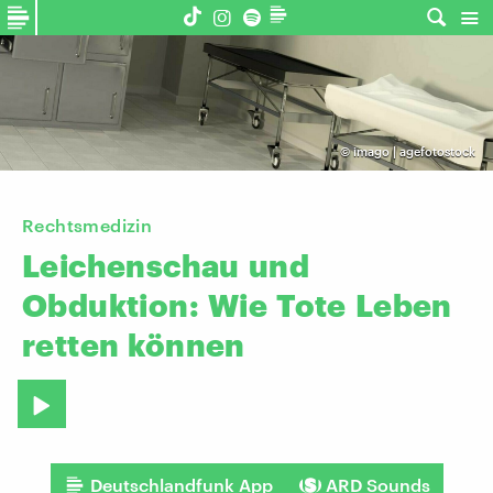
©
imago | agefotostock
Rechtsmedizin
Leichenschau
und
Obduktion:
Wie
Tote
Leben
retten
können
Deutschlandfunk App
ARD Sounds