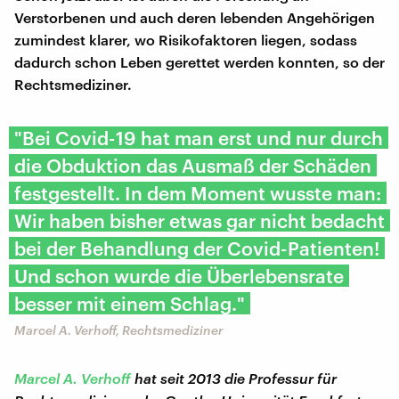
Verstorbenen und auch deren lebenden Angehörigen
zumindest klarer, wo Risikofaktoren liegen, sodass
dadurch schon Leben gerettet werden konnten, so der
Rechtsmediziner.
"Bei Covid-19 hat man erst und nur durch
die Obduktion das Ausmaß der Schäden
festgestellt. In dem Moment wusste man:
Wir haben bisher etwas gar nicht bedacht
bei der Behandlung der Covid-Patienten!
Und schon wurde die Überlebensrate
besser mit einem Schlag."
Marcel A. Verhoff, Rechtsmediziner
Marcel A. Verhoff
hat seit 2013 die Professur für