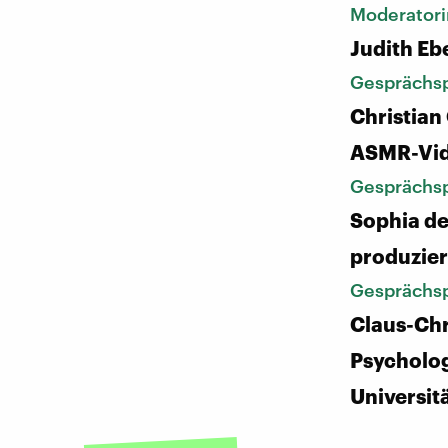
Moderatori
Judith Eb
Gesprächsp
Christian
ASMR-Vi
Gesprächsp
Sophia de
produzie
Gesprächsp
Claus-Chr
Psycholog
Universit