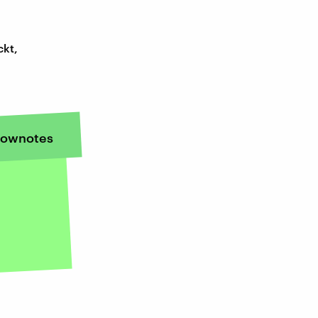
ckt,
ownotes