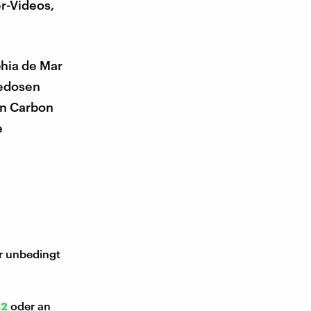
r-Videos,
phia de Mar
medosen
an Carbon
e
ir unbedingt
52
oder an