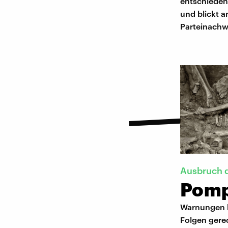
entschieden 
und blickt a
Parteinach
Ausbruch d
Pomp
Warnungen h
Folgen gerec