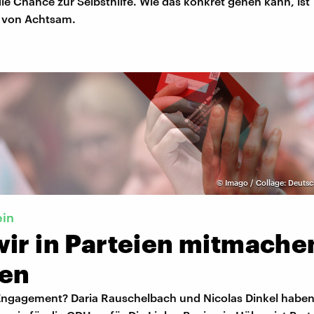
ie Chance zur Selbsthilfe. Wie das konkret gehen kann, is
e von Achtsam.
©
Imago / Collage: Deuts
ein
wir in Parteien mitmache
en
 Engagement? Daria Rauschelbach und Nicolas Dinkel haben