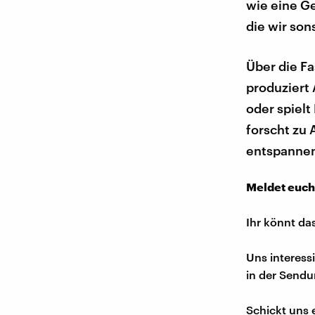
wie eine G
die wir son
Über die F
produziert
oder spielt
forscht zu
entspanne
Meldet euch
Ihr könnt da
Uns interess
in der Sendu
Schickt uns 