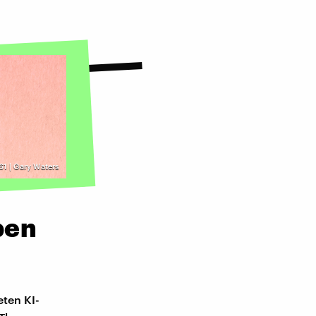
61 | Gary Waters
ben
eten KI-