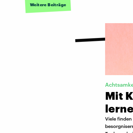
Weitere Beiträge
Achtsamkei
Mit K
lern
Viele finden
besorgniser