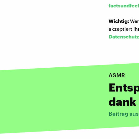
factsundfee
Wichtig:
Wen
akzeptiert i
Datenschutz
ASMR
Ents
dank 
Beitrag au