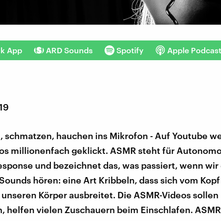
nk App
ARD Sounds
Spotify
Apple Podcas
019
rn, schmatzen, hauchen ins Mikrofon - Auf Youtube w
s millionenfach geklickt. ASMR steht für Autonom
esponse und bezeichnet das, was passiert, wenn wir
 Sounds hören: eine Art Kribbeln, dass sich vom Kop
 unseren Körper ausbreitet. Die ASMR-Videos sollen
, helfen vielen Zuschauern beim Einschlafen. ASMR