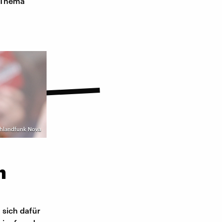
t Thema
chlandfunk Nova
n
 sich dafür