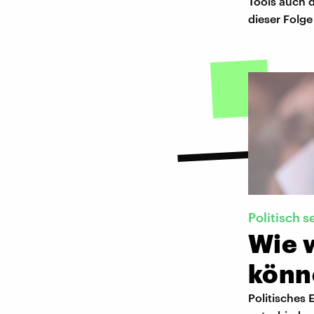
Tools auch d
dieser Folg
Politisch s
Wie 
könn
Politisches