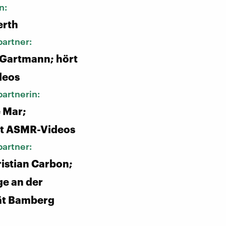
n:
erth
artner:
 Gartmann; hört
deos
artnerin:
 Mar;
rt ASMR-Videos
artner:
istian Carbon;
e an der
ät Bamberg