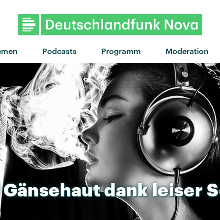
"No news on TV" von Noga Erez ·
emen
Podcasts
Programm
Moderation
Gänsehaut
dank
leiser
S