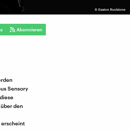
©
Gaston Roulstone
ts
Abonnieren
erden
ous Sensory
 diese
f über den
 erscheint