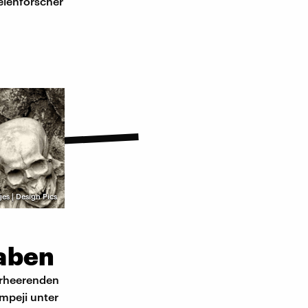
teienforscher
es | Design Pics
raben
erheerenden
mpeji unter