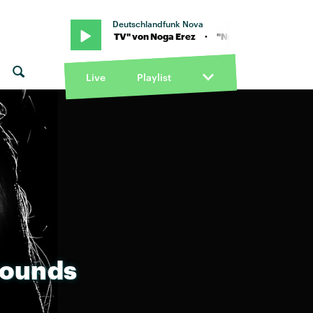
Deutschlandfunk Nova
 "No news on TV" von Noga Erez · "No news on TV" von Noga Erez
Live
Playlist
ounds