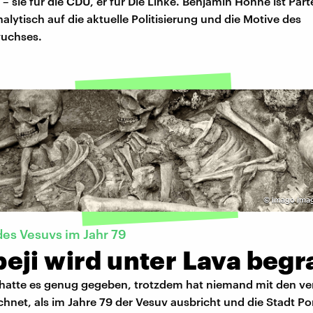
– sie für die CDU, er für Die Linke. Benjamin Höhne ist Par
nalytisch auf die aktuelle Politisierung und die Motive des
wuchses.
©
imago imag
es Vesuvs im Jahr 79
eji wird unter Lava beg
atte es genug gegeben, trotzdem hat niemand mit den v
hnet, als im Jahre 79 der Vesuv ausbricht und die Stadt Po