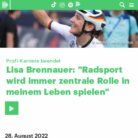
©
IMAGO / Matthias Wjst
Profi-Karriere beendet
Lisa
Brennauer:
"Radsport
wird
immer
zentrale
Rolle
in
meinem
Leben
spielen"
28. August 2022