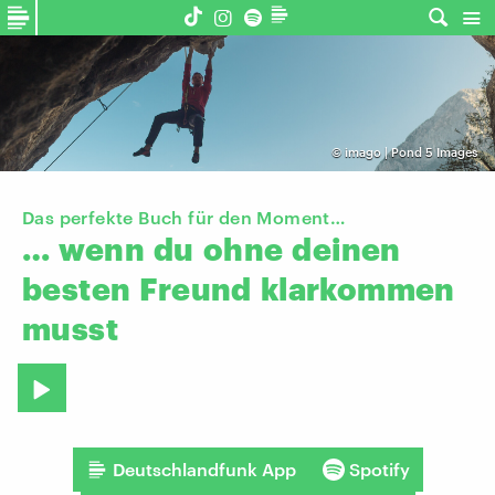
©
imago | Pond 5 Images
Das perfekte Buch für den Moment…
…
wenn
du
ohne
deinen
besten
Freund
klarkommen
musst
Deutschlandfunk App
Spotify