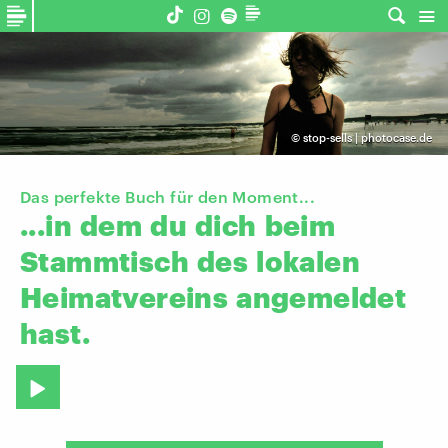
©
stop-sells | photocase.de
Das perfekte Buch für den Moment...
...in
dem
du
dich
beim
Stammtisch
des
lokalen
Heimatvereins
angemeldet
hast.