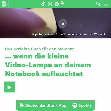
©
picture alliance / dpa Themendienst | Andrea Warnecke
Das perfekte Buch für den Moment
…
wenn
die
kleine
Video-Lampe
an
deinem
Notebook
aufleuchtet
Deutschlandfunk App
Spotify