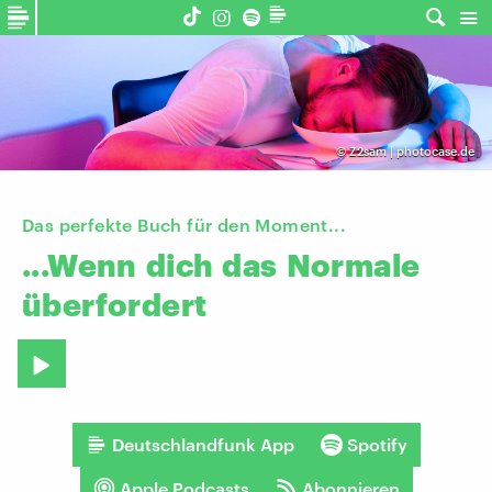
©
Z2sam | photocase.de
Das perfekte Buch für den Moment...
...Wenn
dich
das
Normale
überfordert
Deutschlandfunk App
Spotify
Apple Podcasts
Abonnieren