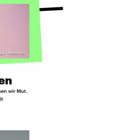
ago | Westend61
den
hen wir Mut.
it