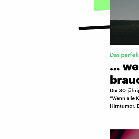
Das perfe
… we
brau
Der 30-jähr
"Wenn alle 
Hirntumor. 