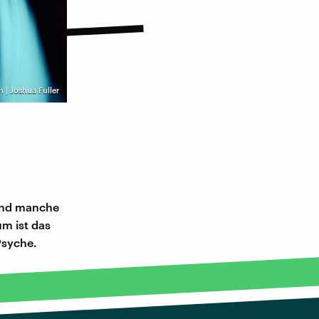
 | Joshua Fuller
rend manche
m ist das
Psyche.