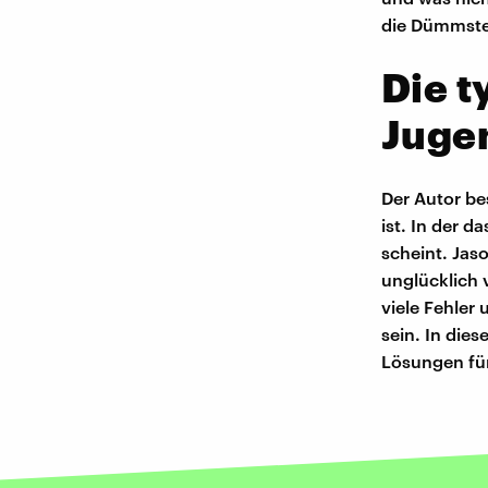
die Dümmst
Die t
Juge
Der Autor be
ist. In der 
scheint. Jas
unglücklich v
viele Fehler
sein. In die
Lösungen für