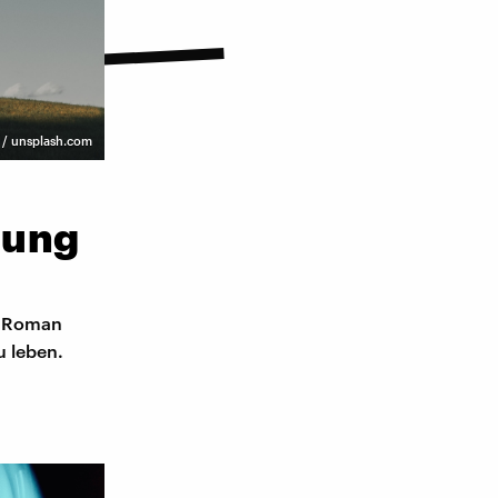
 / unsplash.com
nung
s Roman
u leben.