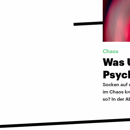
Chaos
Was 
Psyc
Socken auf 
im Chaos kr
so? In der 