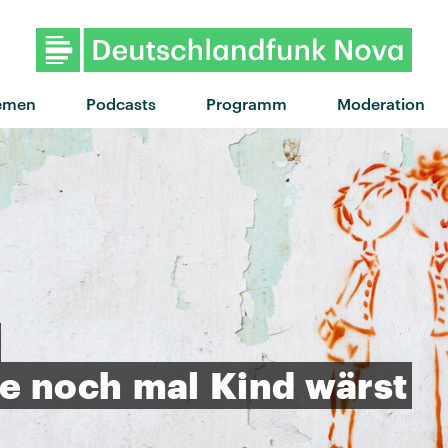
"Turnstile" von Dermot Kenne
emen
Podcasts
Programm
Moderation
e
noch
mal
Kind
wärst