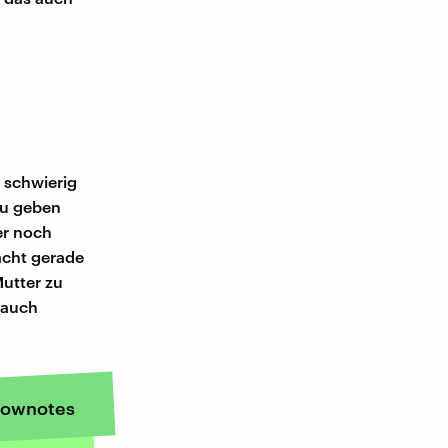
e schwierig
zu geben
er noch
macht gerade
Mutter zu
t auch
ownotes