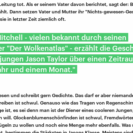
Leitung tot. Als er seinem Vater davon berichtet, sagt der:
hlt. Dann setzen Vater und Mutter ihr "Nichts-gewesen-Ges
e in letzter Zeit ziemlich oft.
itchell - vielen bekannt durch seinen
er "Der Wolkenatlas" - erzählt die Gesc
jungen Jason Taylor über einen Zeitra
ahr und einem Monat."
Lesen und schreibt gern Gedichte. Das darf er aber nieman
reiben ist schwul. Genauso wie das Tragen von Regenschi
e ist, es sei denn man ist der Diener eines cooleren Jungen,
n will. Glockenblumenschönfinden ist schwul, Fremdwörte
rügeln zu wollen und noch eine Menge mehr ebenfalls. Was s
t, bestimmen die Stärksten in Jasons Klasse. Meistens sin