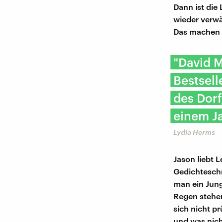
Dann ist die 
wieder verwä
Das machen si
"David M
Bestsell
des Dorf
einem J
Lydia Herms
Jason liebt 
Gedichtesch
man ein Jung
Regen stehe
sich nicht p
und was nich