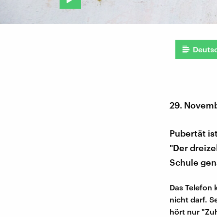
Deuts
29. Novem
Pubertät is
"Der dreize
Schule gena
Das Telefon 
nicht darf. 
hört nur "Zu