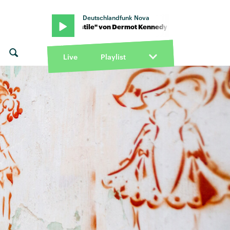
Deutschlandfunk Nova
dy · "Turnstile" von Dermot Kennedy · "Turnstile" von Dermot Ke
Live
Playlist