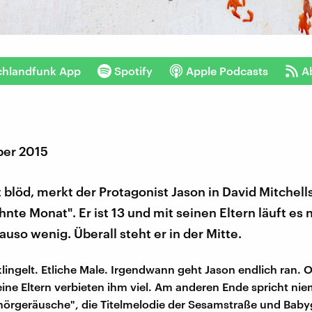
chlandfunk App
Spotify
Apple Podcasts
A
ber 2015
t blöd, merkt der Protagonist Jason in David Mitchel
hnte Monat". Er ist 13 und mit seinen Eltern läuft es n
uso wenig. Überall steht er in der Mitte.
klingelt. Etliche Male. Irgendwann geht Jason endlich ran. 
Seine Eltern verbieten ihm viel. Am anderen Ende spricht n
hörgeräusche", die Titelmelodie der Sesamstraße und Baby