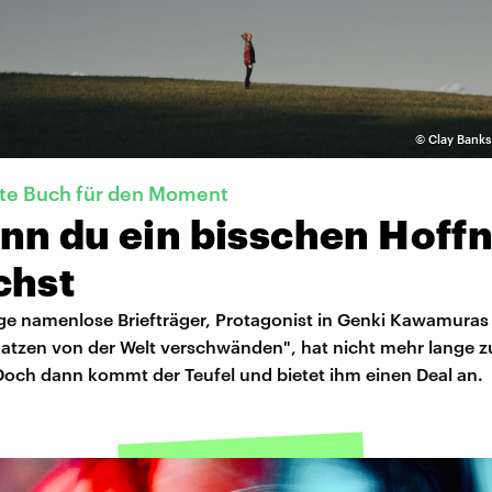
©
Clay Banks
kte Buch für den Moment
nn du ein bisschen Hoff
chst
ige namenlose Briefträger, Protagonist in Genki Kawamura
Katzen von der Welt verschwänden", hat nicht mehr lange z
Doch dann kommt der Teufel und bietet ihm einen Deal an.