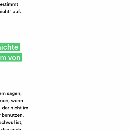
 Bestimmt
icht" auf.
hichte
um von
dem sagen,
rmen, wenn
 der nicht im
r benutzen,
chwul ist,
d das auch