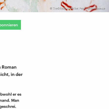
©
TheGRischun-Rafael Peier | photocase.de
bonnieren
ls Roman
icht, in der
Obwohl er es
iemand. Man
geschrei.