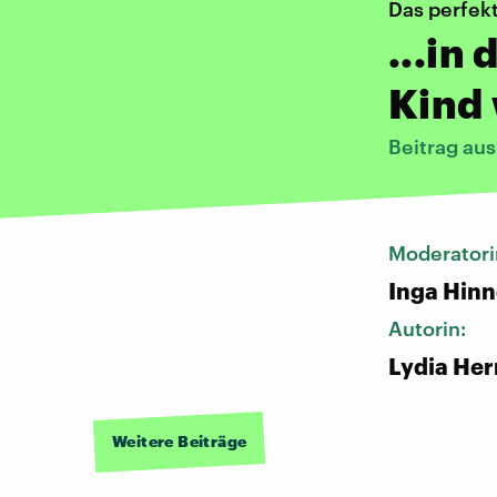
Das perfek
...in
Kind 
Beitrag au
Moderatori
Inga Hin
Autorin:
Lydia He
Weitere Beiträge