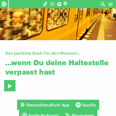
©
dpa
Das perfekte Buch für den Moment…
...wenn
Du
deine
Haltestelle
verpasst
hast
Deutschlandfunk App
Spotify
Apple Podcasts
Abonnieren