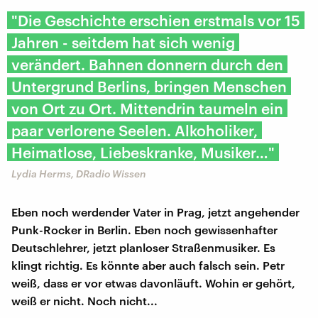
"Die Geschichte erschien erstmals vor 15
Jahren - seitdem hat sich wenig
verändert. Bahnen donnern durch den
Untergrund Berlins, bringen Menschen
von Ort zu Ort. Mittendrin taumeln ein
paar verlorene Seelen. Alkoholiker,
Heimatlose, Liebeskranke, Musiker…"
Lydia Herms, DRadio Wissen
Eben noch werdender Vater in Prag, jetzt angehender
Punk-Rocker in Berlin. Eben noch gewissenhafter
Deutschlehrer, jetzt planloser Straßenmusiker. Es
klingt richtig. Es könnte aber auch falsch sein. Petr
weiß, dass er vor etwas davonläuft. Wohin er gehört,
weiß er nicht. Noch nicht...