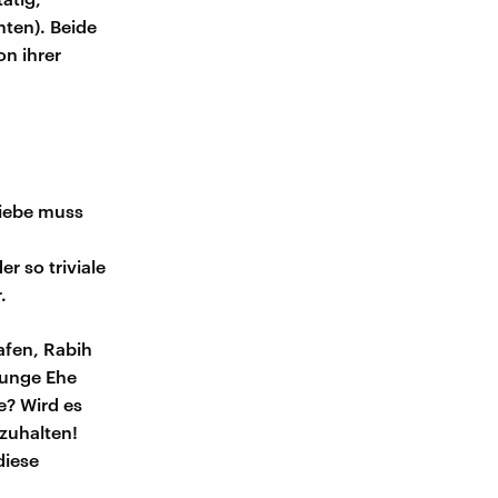
ten). Beide
n ihrer
 Liebe muss
r so triviale
.
afen, Rabih
 junge Ehe
e? Wird es
zuhalten!
diese