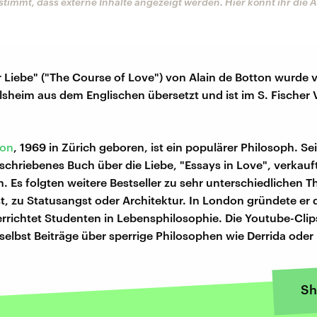
stimmt, dass externe Inhalte angezeigt werden. Hier könnt ihr die
r Liebe" ("The Course of Love") von Alain de Botton wurde 
sheim aus dem Englischen übersetzt und ist im S. Fischer 
ton
, 1969 in Zürich geboren, ist ein populärer Philosoph. Sei
schriebenes Buch über die Liebe, "Essays in Love", verkauf
h. Es folgten weitere Bestseller zu sehr unterschiedlichen 
t, zu Statusangst oder Architektur. In London gründete er 
rrichtet Studenten in Lebensphilosophie. Die Youtube-Clip
, selbst Beiträge über sperrige Philosophen wie Derrida oder
Sh