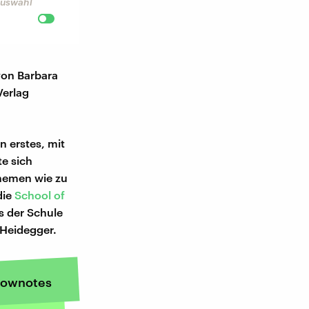
 Auswahl
von Barbara
Verlag
n erstes, mit
te sich
Themen wie zu
die
School of
s der Schule
 Heidegger.
ownotes