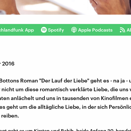
chlandfunk App
Spotify
Apple Podcasts
A
r 2016
 Bottons Roman "Der Lauf der Liebe" geht es - na ja -
 nicht um diese romantisch verklärte Liebe, die uns
ten anlächelt und uns in tausenden von Kinofilmen 
 es geht um die alltägliche Liebe, in der sich Persönl
 reiben.
gt geht es um Kirsten und Rabih, beide Anfang 30, berufst