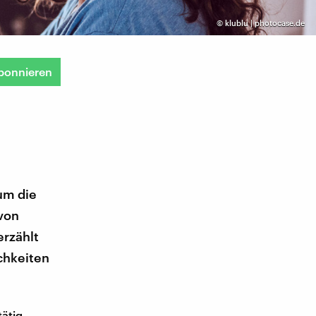
©
klublu | photocase.de
bonnieren
 um die
 von
erzählt
ichkeiten
ätig,