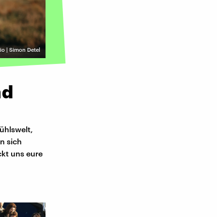
o | Simon Detel
nd
ühlswelt,
n sich
ckt uns eure