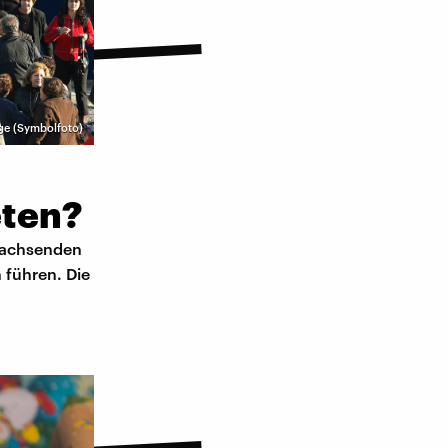
ge (Symbolfoto)
eten?
 wachsenden
 führen. Die