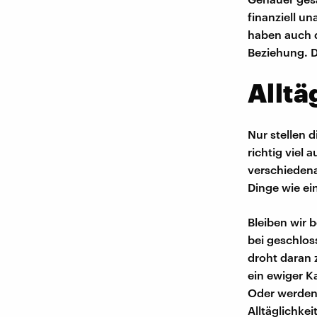
finanziell u
haben auch d
Beziehung. Da
Alltä
Nur stellen d
richtig viel
verschiedena
Dinge wie ei
Bleiben wir 
bei geschlos
droht daran 
ein ewiger K
Oder werden 
Alltäglichkeit