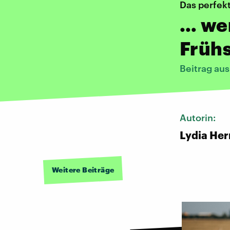
Das perfek
… we
Frühs
Beitrag au
Autorin:
Lydia He
Weitere Beiträge