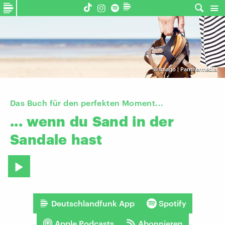
©
Imago | Panthermedia
Das Buch für den perfekten Moment...
...
wenn
du
Sand
in
der
Sandale
hast
Deutschlandfunk App
Spotify
Apple Podcasts
Abonnieren