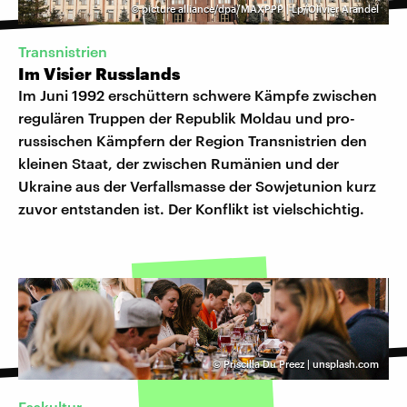
©
picture alliance/dpa/MAXPPP | Lp/Olivier Arandel
Transnistrien
Im Visier Russlands
Im Juni 1992 erschüttern schwere Kämpfe zwischen
regulären Truppen der Republik Moldau und pro-
russischen Kämpfern der Region Transnistrien den
kleinen Staat, der zwischen Rumänien und der
Ukraine aus der Verfallsmasse der Sowjetunion kurz
zuvor entstanden ist. Der Konflikt ist vielschichtig.
©
Priscilla Du Preez | unsplash.com
Esskultur