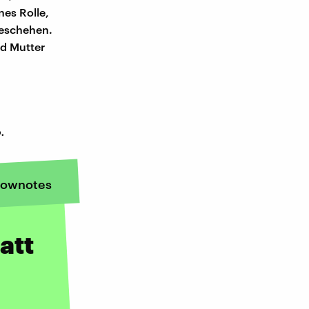
nes Rolle,
geschehen.
nd Mutter
.
ownotes
att