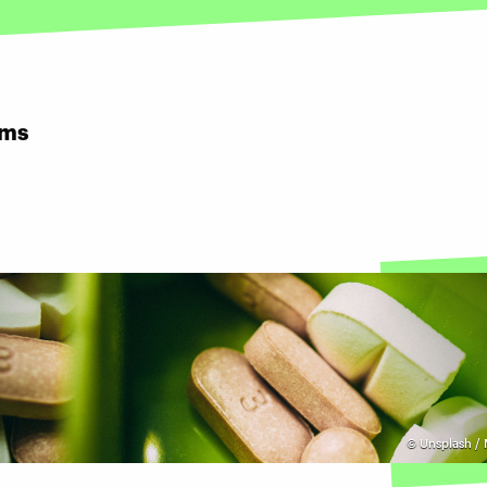
rms
©
Unsplash / 