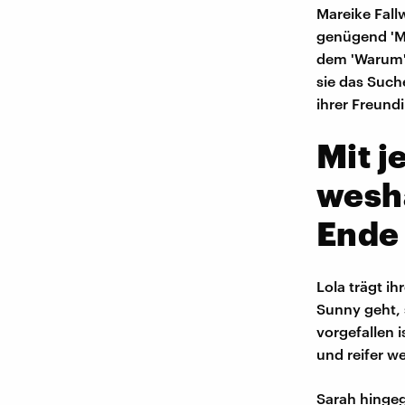
Mareike Fall
genügend 'Ma
dem 'Warum' 
sie das Such
ihrer Freund
Mit j
wesh
Ende 
Lola trägt ih
Sunny geht, 
vorgefallen 
und reifer w
Sarah hingeg