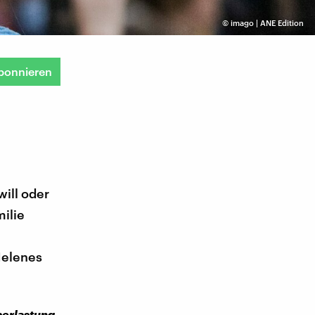
©
imago | ANE Edition
bonnieren
ill oder
ilie
Helenes
berlastung.