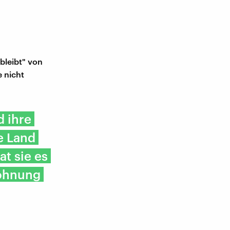
bleibt" von
e nicht
 ihre
e Land
t sie es
ohnung