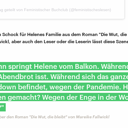
ag geteilt von Feministischer Buchclub (@feministischeslesen)
in Schock für Helenes Familie aus dem Roman "Die Wut, die 
ickl, aber auch den Leser oder die Leserin lässt diese Szen
nn springt Helene vom Balkon. Während
Abendbrot isst. Während sich das ganz
down befindet, wegen der Pandemie. Ha
n gemacht? Wegen der Enge in der W
?"
er den Roman "Die Wut, die bleibt" von Mareike Fallwickl