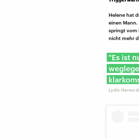
Helene hat d
einen Mann. 
springt vom 
nicht mehr d
"Es ist 
weglege
klarkomm
Lydia Herms üb