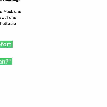
nd Maxi, und
e auf und
hatte sie
ofort
an?"