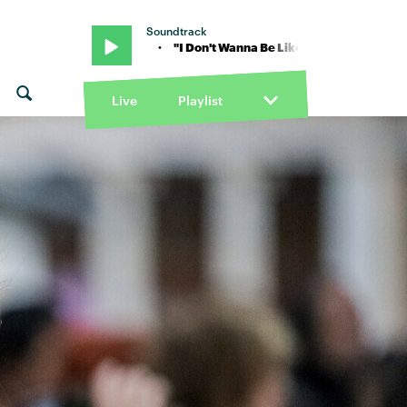
Soundtrack
ay Novacane · "I Don't Wanna Be Like This" von Ray Novacane · "I D
Live
Playlist