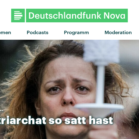
"I Don't Wanna Be Like This" von R
emen
Podcasts
Programm
Moderation
..
triarchat
so
satt
hast