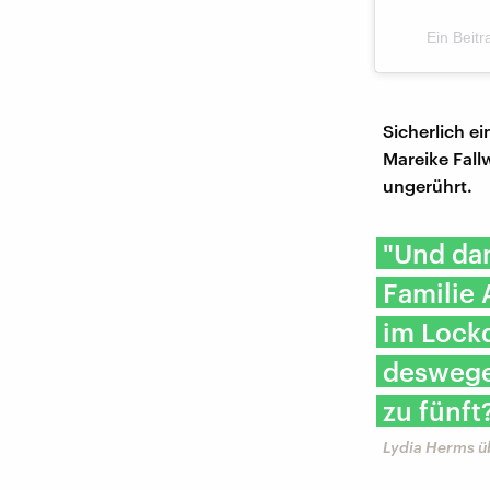
Ein Beitr
Sicherlich e
Mareike Fallw
ungerührt.
"Und da
Familie 
im Lock
deswege
zu fünft
Lydia Herms üb