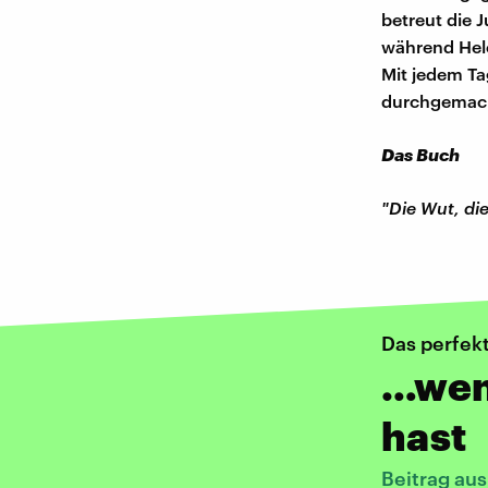
betreut die 
während Hele
Mit jedem Ta
durchgemac
Das Buch
"Die Wut, die
Das perfek
…wenn
hast
Beitrag au