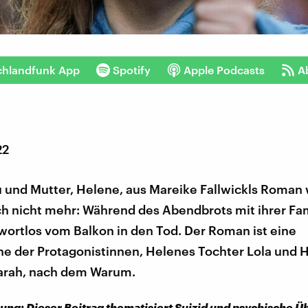
chlandfunk App
Spotify
Apple Podcasts
A
22
 und Mutter, Helene, aus Mareike Fallwickls Roman w
ch nicht mehr: Während des Abendbrots mit ihrer Fam
 wortlos vom Balkon in den Tod. Der Roman ist eine
e der Protagonistinnen, Helenes Tochter Lola und 
arah, nach dem Warum.
ng: Dieser Beitrag thematisiert Suizid und psychische Ü