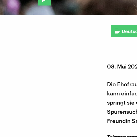
Deuts
08. Mai 20
Die Ehefrau
kann einfa
springt sie
Spurensuch
Freundin S
Triggerwarnu