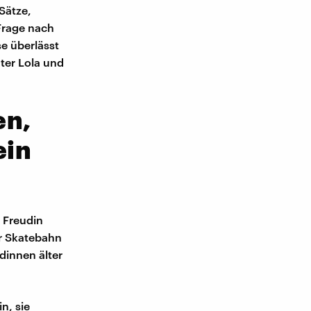
Sätze,
Frage nach
e überlässt
ter Lola und
en,
ein
r Freudin
er Skatebahn
dinnen älter
n, sie