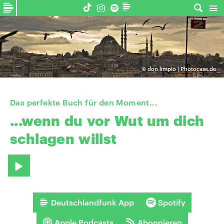
©
don limpio | Photocase.de
Das perfekte Buch für den Moment...
...wenn
du
vor
Wut
um
dich
schlagen
willst
Deutschlandfunk App
Spotify
Apple Podcasts
Abonnieren