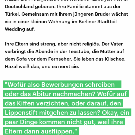
Deutschland geboren. Ihre Familie stammt aus der
Türkei. Gemeinsam mit ihrem jüngeren Bruder wächst
sie in einer kleinen Wohnung im Berliner Stadtteil
Wedding auf.
Ihre Eltern sind streng, aber nicht religiös. Der Vater
verbringt die Abende in der Teestube, die Mutter auf
dem Sofa vor dem Fernseher. Sie leben das Klischee.
Hazal weiß das, und es nervt sie.
"Wofür also Bewerbungen schreiben –
oder das Abitur nachmachen? Wofür auf
das Kiffen verzichten, oder darauf, den
Lippenstift mitgehen zu lassen? Okay, ein
paar Dinge kommen nicht gut, weil ihre
Eltern dann ausflippen."