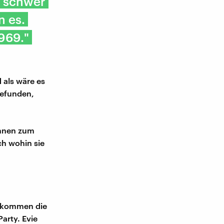
e schwer
n es.
969."
 als wäre es
gefunden,
ihnen zum
ch wohin sie
n kommen die
arty. Evie