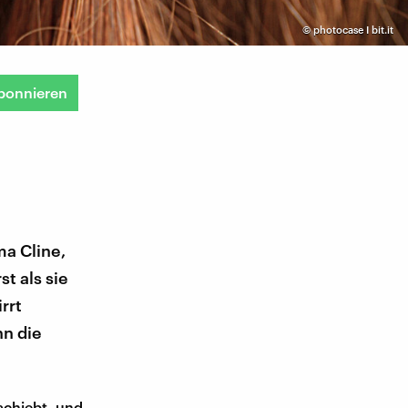
©
photocase I bit.it
bonnieren
ma Cline,
t als sie
rrt
nn die
 schiebt, und