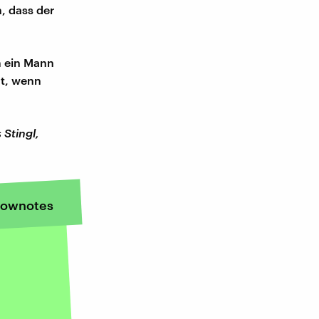
n, dass der
m ein Mann
ht, wenn
 Stingl,
ownotes