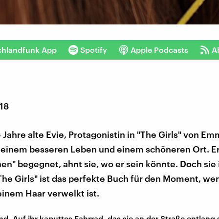
chlandfunk App
Spotify
Apple Podcasts
A
018
 Jahre alte Evie, Protagonistin in "The Girls" von Em
 einem besseren Leben und einem schöneren Ort. Ers
n" begegnet, ahnt sie, wo er sein könnte. Doch sie i
The Girls" ist das perfekte Buch für den Moment, we
inem Haar verwelkt ist.
nd. Auf ihr kaputtes Fahrrad, das sie an der Straße entlang