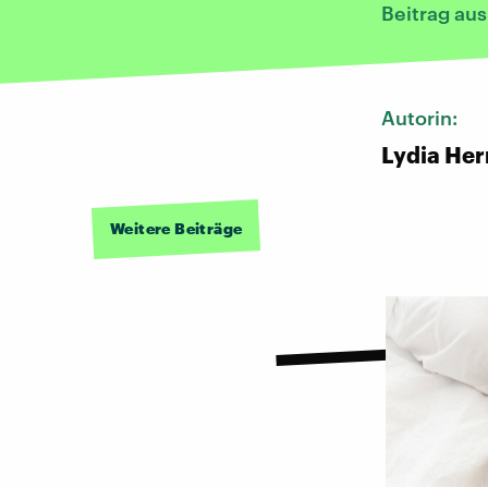
Beitrag au
Autorin:
Lydia He
Weitere Beiträge