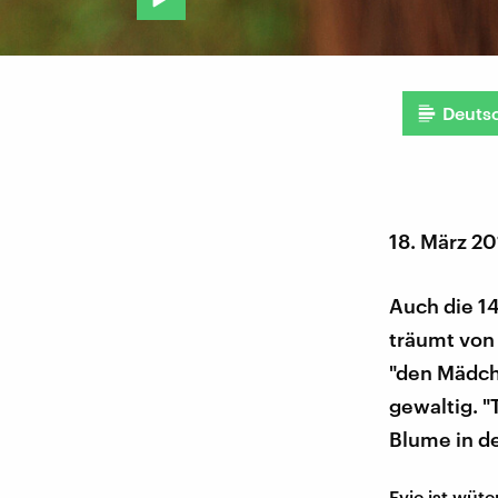
Deuts
18. März 2
Auch die 14
träumt von
"den Mädche
gewaltig. "
Blume in de
Evie ist wüte