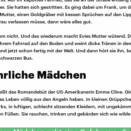
ter. Sie hatten sich gestritten. Es ging dabei um Frank, um
 Mutter, einen Goldgräber mit kessen Sprüchen auf den Lip
rau verlassen müsse, dann wäre alles gut.
ihm nicht. Und das wiederum macht Evies Mutter wütend.
ihrem Fahrrad auf den Boden und weint dicke Tränen in den
und jetzt schon fertig mit der Welt. Und dann hört sie ihn, b
 schwarzen Bus.
hrliche Mädchen
heißt das Romandebüt der US-Amerikanerin Emma Cline. Girl
ies Leben völlig aus den Angeln heben. In kleinen Grüppche
rks, in luftigen, schlecht sitzenden Kleidern, mit ungekä
n Füßen. Sie rauchen, trinken und gebärden sich wie wilde