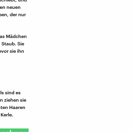
 den neuen
pen, der nur
 Das Mädchen
 Staub. Sie
evor sie ihn
s sind es
n ziehen sie
mmten Haaren
 Kerle.