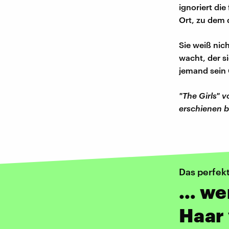
ignoriert die
Ort, zu dem d
Sie weiß nic
wacht, der s
jemand sein C
"The Girls" 
erschienen b
Das perfek
… we
Haar 