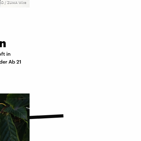
MAGO / ZUMA Wire
en
ft in
der Ab 21