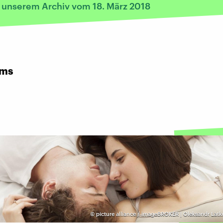
s unserem Archiv vom 18. März 2018
rms
©
picture alliance / imageBROKER | Oleksandr Lat