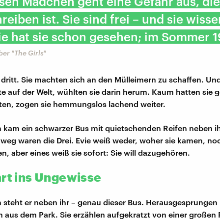
sen Mädchen geht eine Gefahr aus, di
reiben ist. Sie sind frei – und sie wisse
ie hat sie schon gesehen; im Sommer 1
er "The Girls"
 dritt. Sie machten sich an den Mülleimern zu schaffen. Und
e auf der Welt, wühlten sie darin herum. Kaum hatten sie 
ten, zogen sie hemmungslos lachend weiter.
h kam ein schwarzer Bus mit quietschenden Reifen neben 
weg waren die Drei. Evie weiß weder, woher sie kamen, no
n, aber eines weiß sie sofort: Sie will dazugehören.
hrt ins Ungewisse
h steht er neben ihr – genau dieser Bus. Herausgesprunge
 aus dem Park. Sie erzählen aufgekratzt von einer großen P