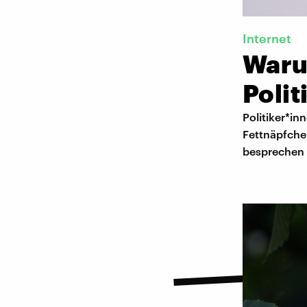
Internet
Waru
Polit
Politiker*in
Fettnäpfche
besprechen 