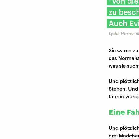
"Von die
zu besch
Auch Ev
Lydia Herms üb
Sie waren zu
das Normalst
was sie such
Und plötzlic
Stehen. Und 
fahren würde
Eine Fa
Und plötzlic
drei Mädchen