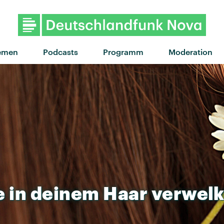
"Heartbreak" von MØ · "Hea
emen
Podcasts
Programm
Moderation
e
in
deinem
Haar
verwelk