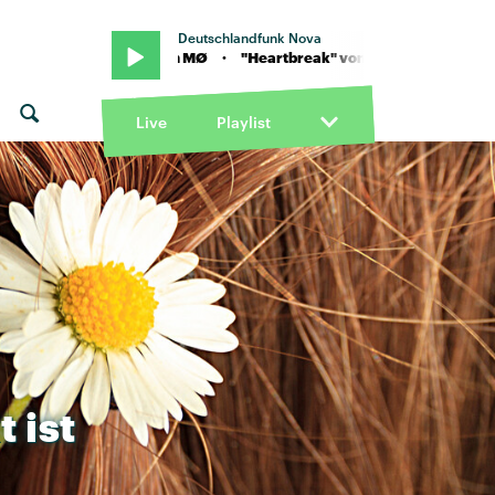
Deutschlandfunk Nova
rtbreak" von MØ · "Heartbreak" von MØ
Live
Playlist
t
ist