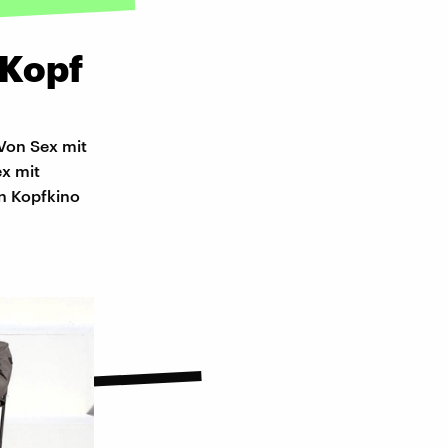
 Kopf
 Von Sex mit
ex mit
n Kopfkino