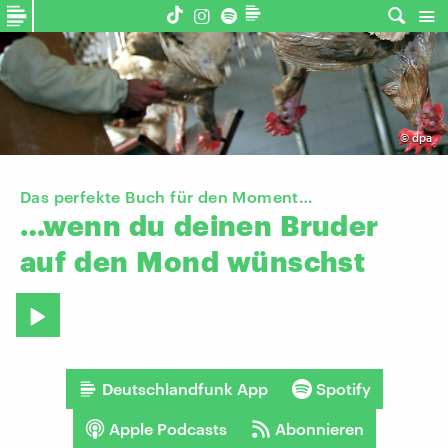
©
dpa
Das perfekte Buch für den Moment…
…wenn
du
deinen
Bruder
auf
den
Mond
wünschst
Deutschlandfunk App
Spotify
Apple Podcasts
Abonnieren