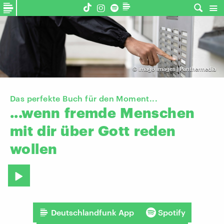
©
imago images | Panthermedia
Das perfekte Buch für den Moment...
...wenn
fremde
Menschen
mit
dir
über
Gott
reden
wollen
Deutschlandfunk App
Spotify