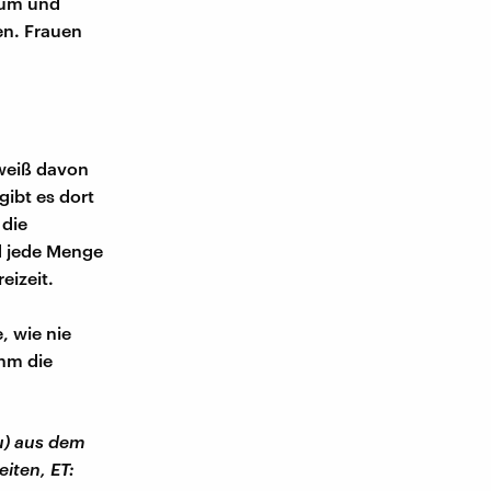
tum und
en. Frauen
 weiß davon
gibt es dort
 die
d jede Menge
eizeit.
, wie nie
ihm die
eu) aus dem
iten, ET: