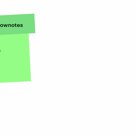
ownotes
r