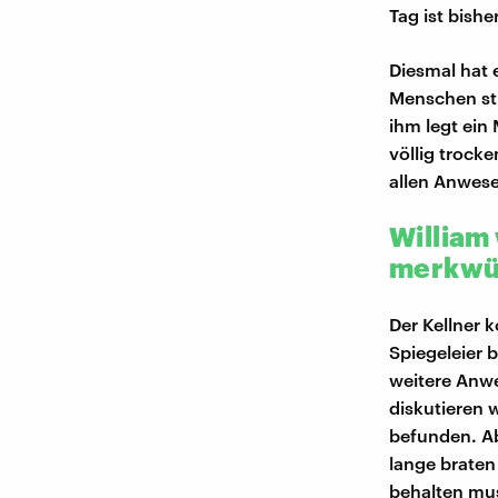
Tag ist bish
Diesmal hat 
Menschen stu
ihm legt ein
völlig trock
allen Anwese
William
merkwür
Der Kellner k
Spiegeleier b
weitere Anwe
diskutieren w
befunden. Ab
lange braten 
behalten mus