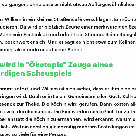
er vergangen, ohne dass er nicht etwas Außergewöhnliches e
es William in ein kleines Straßencafé verschlagen. Er möcht
dieren. Da wird er plötzlich Zeuge einer merkwürdigen S
 Mann sein Besteck ab und erhebt die Stimme. Seine Spiegele
en, beschwert er sich. Und er sagt es nicht etwa zum Kellner
nden, als stünde er auf einer Bühne.
 wird in "Ökotopia" Zeuge eines
digen Schauspiels
ommt sofort, und William ist sich sicher, dass er ihm eine 
ringen wird. Doch er irrt sich. Gemeinsam eilen Gast, Kelln
sende zur Theke. Die Köchin wird gerufen. Dann kosten al
ie wild durcheinander. Die Eier werden schließlich für zu t
er anstatt die Köchin zu ermahnen, wird erkannt, warum sie
ließ. Weil sie nämlich gleichzeitig mehrere Bestellungen im 
ste, zu viele für eine Person.