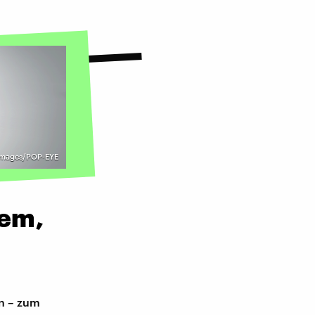
images/POP-EYE
lem,
rn – zum