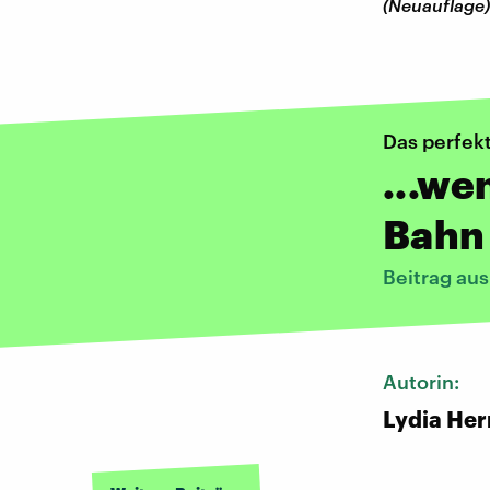
(Neuauflage)
Das perfek
...we
Bahn 
Beitrag au
Autorin:
Lydia He