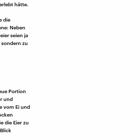
rlebt hätte.
e die
zene: Neben
ier seien ja
, sondern zu
neue Portion
er und
le vom Ei und
rocken
 die Eier zu
Blick