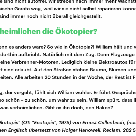
e sind nicht autofrei, wir streben nach immer mehr Wachs
ische Geräte weg, weil wir sie nicht selbst reparieren könn
ind immer noch nicht überall gleichgestellt.
heimlichen die Ökotopier?
nn es anders wäre? So wie in Ökotopia?! William hält und
r dorthin aufbricht. Natürlich mit dem Zug. Denn Flugzeuge 
keine Verbrenner-Motoren. Lediglich kleine Elektroautos für
t sind erlaubt. Auf den Straßen stehen Bäume, Blumen un
iten. Alle arbeiten 20 Stunden in der Woche, der Rest ist Fr
, der vergeht, fühlt sich William wohler. Er führt Gespräche
 so schön – zu schön, um wahr zu sein. William spürt, dass 
was verheimlichen. Gibt es ihn doch, den Haken?
kotopia" (OT: "Ecotopia", 1975) von Ernest Callenbach, (n
en Englisch übersetzt von Holger Hanowell, Reclam, 282 Se