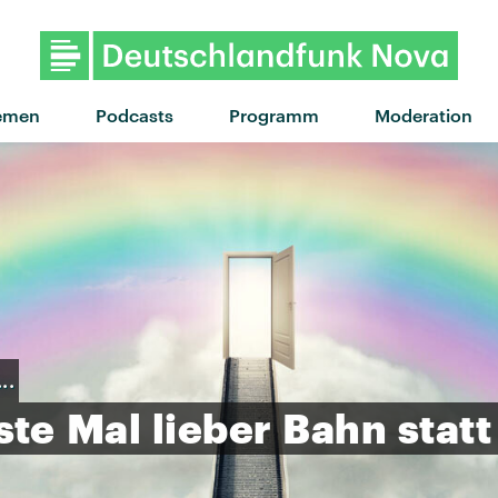
emen
Podcasts
Programm
Moderation
..
ste
Mal
lieber
Bahn
statt