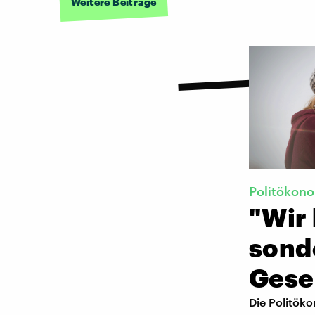
Weitere Beiträge
Politökon
"Wir
sond
Gese
Die Politöko