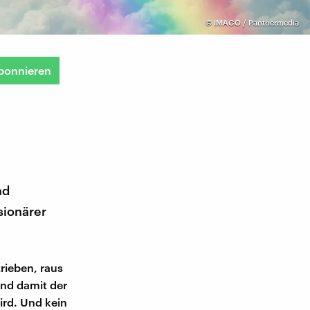
©
IMAGO / Panthermedia
bonnieren
nd
sionärer
rieben, raus
und damit der
ird. Und kein