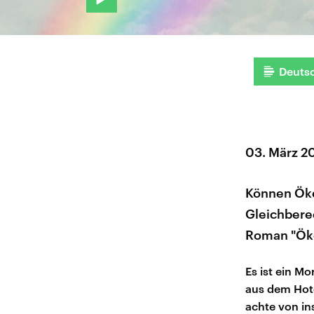
Deuts
03. März 2
Können Öko
Gleichbere
Roman "Ökot
Es ist ein M
aus dem Hote
achte von in