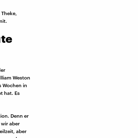
 Theke,
it.
ute
der
illiam Weston
hs Wochen in
t hat. Es
ion. Denn er
 wir aber
ilzeit, aber