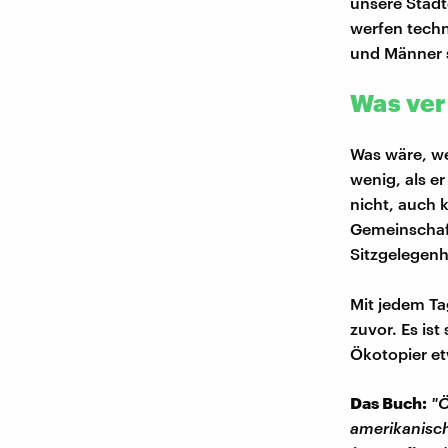
unsere Städt
werfen techn
und Männer s
Was ver
Was wäre, we
wenig, als e
nicht, auch 
Gemeinschaf
Sitzgelegenhe
Mit jedem Tag
zuvor. Es ist
Ökotopier et
Das Buch:
"Ö
amerikanisch