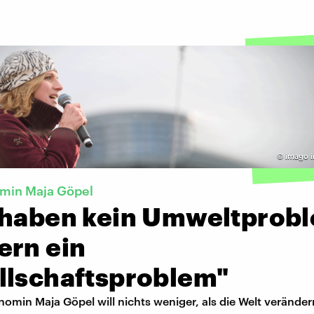
©
imago 
omin Maja Göpel
 haben kein Umweltprob
ern ein
llschaftsproblem"
nomin Maja Göpel will nichts weniger, als die Welt verände