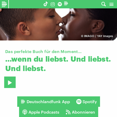
©
IMAGO / YAY Images
Das perfekte Buch für den Moment…
…wenn
du
liebst.
Und
liebst.
Und
liebst.
Deutschlandfunk App
Spotify
Apple Podcasts
Abonnieren