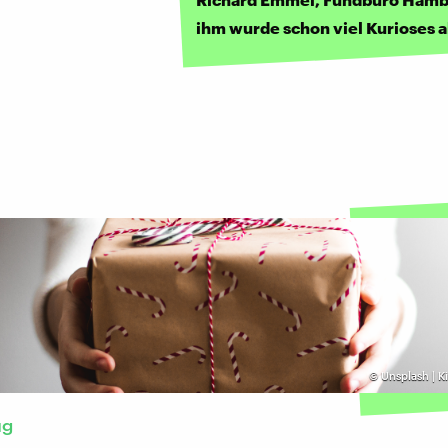
ihm wurde schon viel Kurioses
©
Unsplash | K
ug