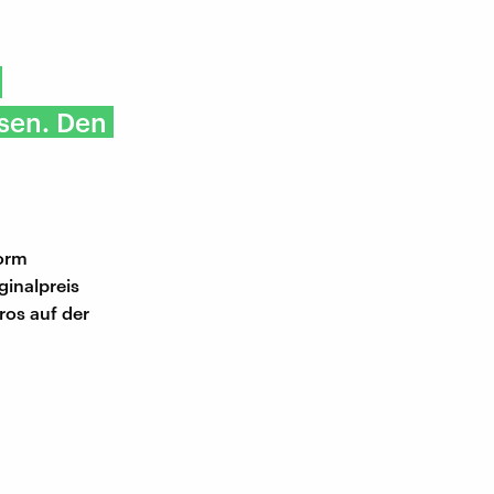
sen. Den
form
ginalpreis
ros auf der