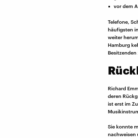
vor dem A
Telefone, Sc
häufigsten 
weiter herum
Hamburg kehr
Besitzenden 
Rück
Richard Emm
deren Rückga
ist erst im
Musikinstru
Sie konnte m
nachweisen u