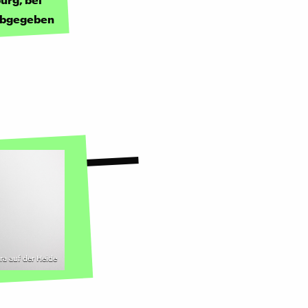
 abgegeben
ira auf der Heide