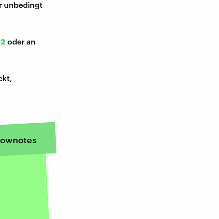
ir unbedingt
52
oder an
ckt,
ownotes