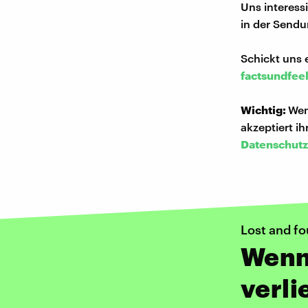
Uns interess
in der Sendu
Schickt uns 
factsundfee
Wichtig:
Wen
akzeptiert i
Datenschutz
Lost and f
Wenn
verli