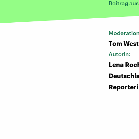
Beitrag au
Moderatio
Tom West
Autorin:
Lena Roch
Deutschl
Reporter