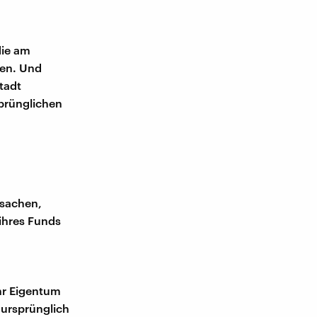
die am
gen. Und
tadt
prünglichen
dsachen,
 ihres Funds
hr Eigentum
 ursprünglich