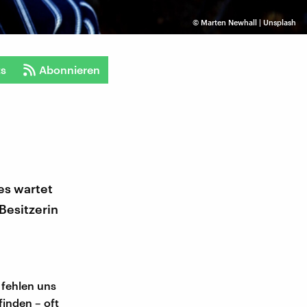
©
Marten Newhall | Unsplash
ts
Abonnieren
es wartet
Besitzerin
 fehlen uns
finden – oft