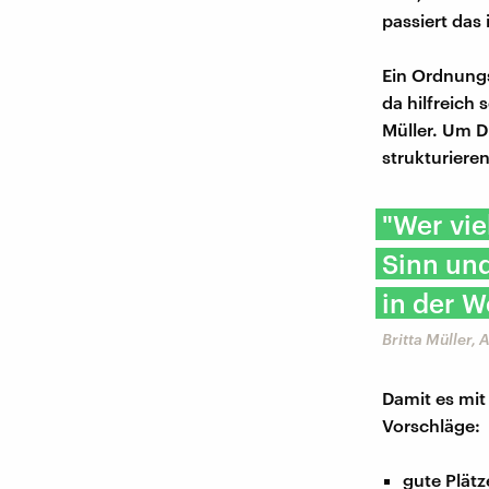
passiert das
Ein Ordnungs
da hilfreich
Müller. Um D
strukturieren
"Wer vie
Sinn und
in der 
Britta Müller,
Damit es mit
Vorschläge:
gute Plät