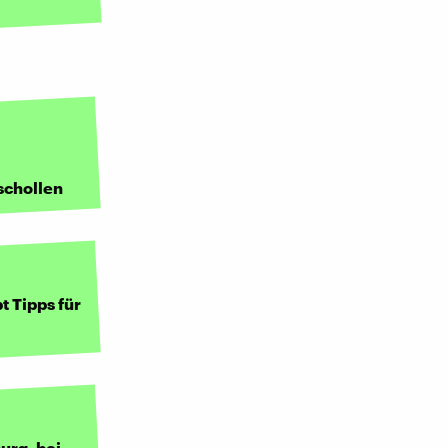
schollen
t Tipps für
urg, bei