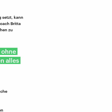
 setzt, kann
oach Britta
chen zu
t ohne
n alles
ache
en