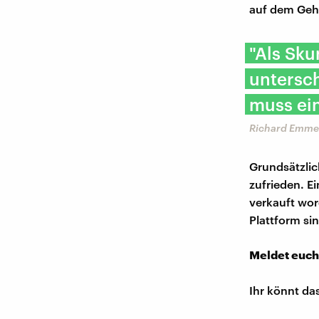
auf dem Geh
"Als Sku
untersc
muss ein
Richard Emme
Grundsätzlic
zufrieden. E
verkauft wor
Plattform si
Meldet euch
Ihr könnt da