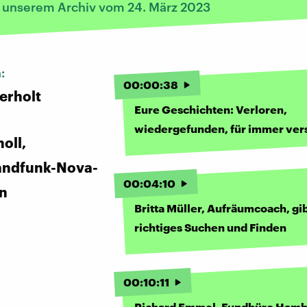
s unserem Archiv vom 24. März 2023
n:
00
:
00
:
38
erholt
Eure Geschichten: Verloren,
wiedergefunden, für immer ver
oll,
andfunk-Nova-
00
:
04
:
10
in
Britta Müller, Aufräumcoach, gib
richtiges Suchen und Finden
00
:
10
:
11
Richard Emmel, Fundbüro Hamb