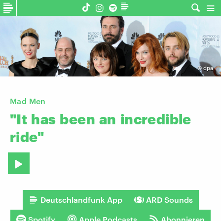
©
dpa
Mad Men
"It
has
been
an
incredible
ride"
Deutschlandfunk App
ARD Sounds
Spotify
Apple Podcasts
Abonnieren