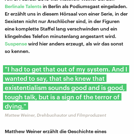
Berlinale Talents
in Berlin als Podiumsgast eingeladen.
Er erzählt uns in diesem Hörsaal von einer Serie, in der
Sexisten nicht nur Arschlöcher sind, in der Figuren
eine komplette Staffel lang verschwinden und ein
klingelndes Telefon minutenlang angestarrt wird.
Suspense
wird hier anders erzeugt, als wir das sonst
so kennen.
"I had to get that out of my system. And I
wanted to say, that she knew that
existentialism sounds good and is good,
tough talk, but is a sign of the terror of
dying."
Mattew Weiner, Drehbuchautor und Filmproduzent
Matthew Weiner erzählt die Geschichte eines