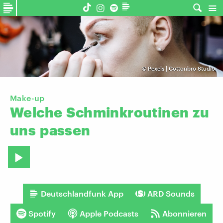
©
Pexels | Cottonbro Studio
Make-up
Welche
Schminkroutinen
zu
uns
passen
Deutschlandfunk App
ARD Sounds
Spotify
Apple Podcasts
Abonnieren