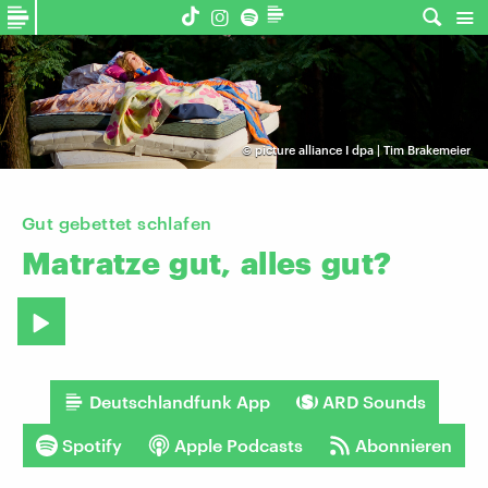
©
picture alliance I dpa | Tim Brakemeier
Gut gebettet schlafen
Matratze
gut,
alles
gut?
Deutschlandfunk App
ARD Sounds
Spotify
Apple Podcasts
Abonnieren