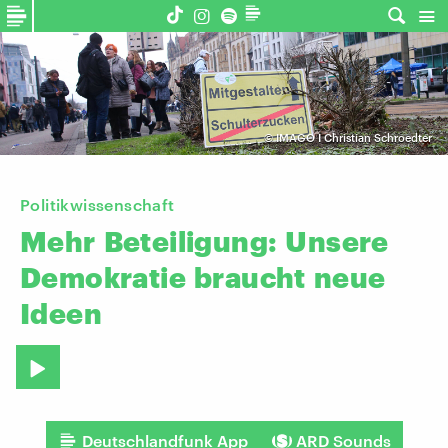
©
IMAGO I Christian Schroedter
Politikwissenschaft
Mehr
Beteiligung:
Unsere
Demokratie
braucht
neue
Ideen
Deutschlandfunk App
ARD Sounds