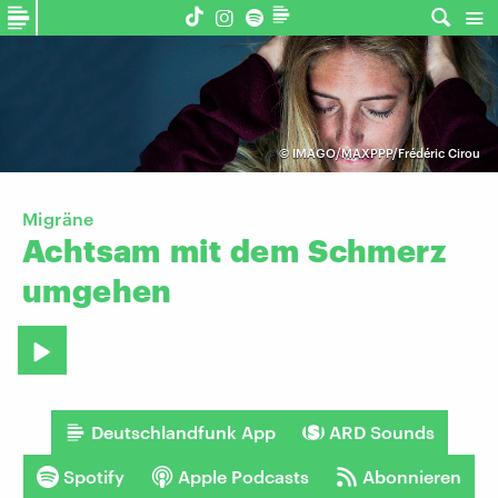
©
IMAGO/MAXPPP/Frédéric Cirou
Migräne
Achtsam
mit
dem
Schmerz
umgehen
Deutschlandfunk App
ARD Sounds
Spotify
Apple Podcasts
Abonnieren