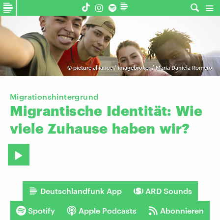
©
picture alliance / imagebroker / Maria Daniela Romero
Migrationshintergrund
Migrantische
Identität:
Wie
viele
Zuhause
haben
wir?
Deutschlandfunk App
ARD Sounds
Spotify
Apple Podcasts
Abonnieren