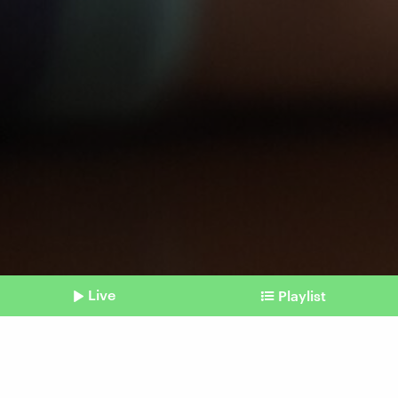
Live
Playlist
©
IMAGO / imagebroker