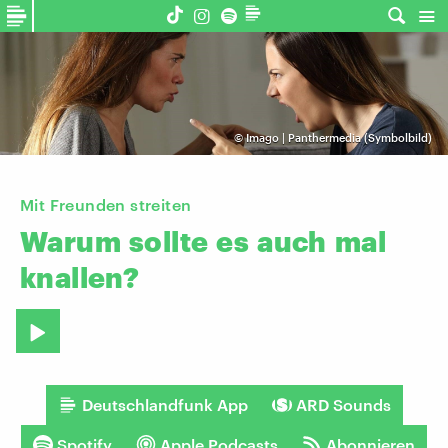
©
Imago | Panthermedia (Symbolbild)
Mit Freunden streiten
Warum
sollte
es
auch
mal
knallen?
Deutschlandfunk App
ARD Sounds
Spotify
Apple Podcasts
Abonnieren