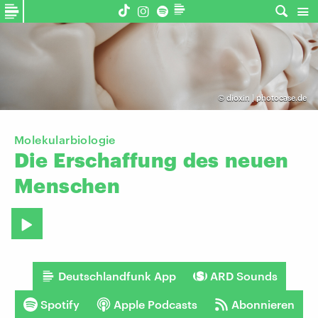
©
dioxin | photocase.de
Molekularbiologie
Die
Erschaffung
des
neuen
Menschen
Deutschlandfunk App
ARD Sounds
Spotify
Apple Podcasts
Abonnieren