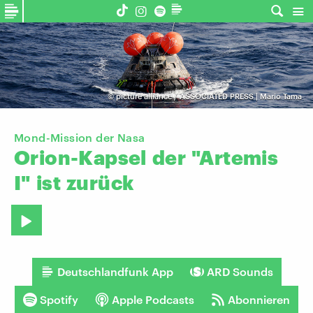
©
picture alliance / ASSOCIATED PRESS | Mario Tama
Mond-Mission der Nasa
Orion-Kapsel
der
"Artemis
I"
ist
zurück
Deutschlandfunk App
ARD Sounds
Spotify
Apple Podcasts
Abonnieren