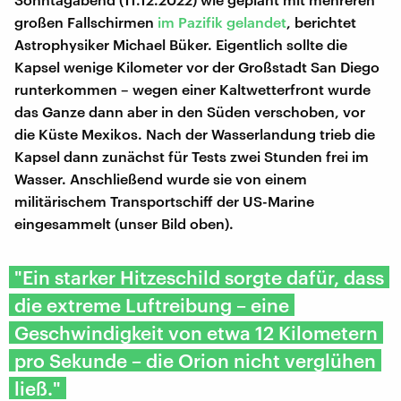
großen Fallschirmen
im Pazifik gelandet
, berichtet
Astrophysiker Michael Büker. Eigentlich sollte die
Kapsel wenige Kilometer vor der Großstadt San Diego
runterkommen – wegen einer Kaltwetterfront wurde
das Ganze dann aber in den Süden verschoben, vor
die Küste Mexikos. Nach der Wasserlandung trieb die
Kapsel dann zunächst für Tests zwei Stunden frei im
Wasser. Anschließend wurde sie von einem
militärischem Transportschiff der US-Marine
eingesammelt (unser Bild oben).
"Ein starker Hitzeschild sorgte dafür, dass
die extreme Luftreibung – eine
Geschwindigkeit von etwa 12 Kilometern
pro Sekunde – die Orion nicht verglühen
ließ."