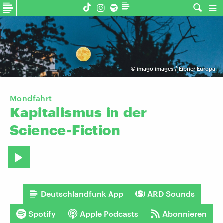
©
imago images / Eibner Europa
Mondfahrt
Kapitalismus
in
der
Science-Fiction
Deutschlandfunk App
ARD Sounds
Spotify
Apple Podcasts
Abonnieren