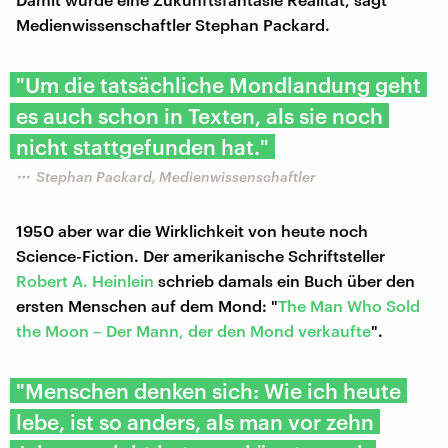
Medienwissenschaftler Stephan Packard.
"Um die tatsächliche Mondlandung geht
es auch schon in Texten, als sie noch
nicht stattgefunden hat."
Stephan Packard, Medienwissenschaftler
1950 aber war die Wirklichkeit von heute noch
Science-Fiction. Der amerikanische Schriftsteller
Robert A. Heinlein
schrieb damals ein Buch über den
ersten Menschen auf dem Mond: "
The Man Who Sold
the Moon – Der Mann, der den Mond verkaufte
".
"Menschen denken sich: Wie ich heute
lebe, ist so anders, als man vor zehn