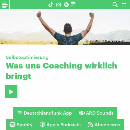
©
Japheth Mast | Unsplash
Selbstoptimierung
Was
uns
Coaching
wirklich
bringt
Deutschlandfunk App
ARD Sounds
Spotify
Apple Podcasts
Abonnieren