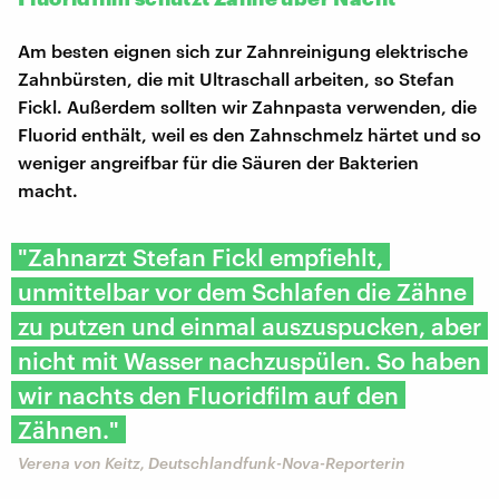
Am besten eignen sich zur Zahnreinigung elektrische
Zahnbürsten, die mit Ultraschall arbeiten, so Stefan
Fickl. Außerdem sollten wir Zahnpasta verwenden, die
Fluorid enthält, weil es den Zahnschmelz härtet und so
weniger angreifbar für die Säuren der Bakterien
macht.
"Zahnarzt Stefan Fickl empfiehlt,
unmittelbar vor dem Schlafen die Zähne
zu putzen und einmal auszuspucken, aber
nicht mit Wasser nachzuspülen. So haben
wir nachts den Fluoridfilm auf den
Zähnen."
Verena von Keitz, Deutschlandfunk-Nova-Reporterin