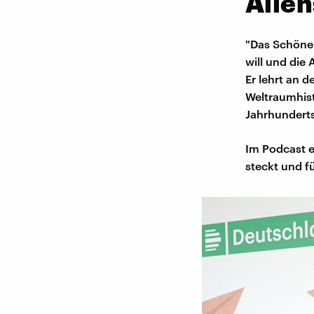
Alien
"Das Schöne 
will und die
Er lehrt an d
Weltraumhist
Jahrhunderts
Im Podcast e
steckt und f