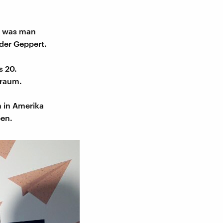
n, was man
der Geppert.
s 20.
traum.
n in Amerika
ben.