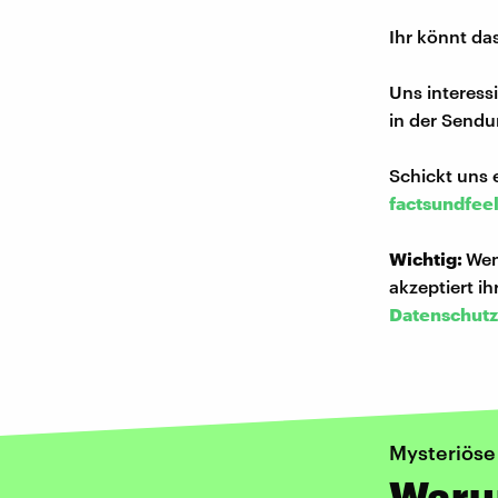
Ihr könnt da
Uns interess
in der Sendu
Schickt uns 
factsundfee
Wichtig:
Wen
akzeptiert i
Datenschutz
Mysteriöse
Warum