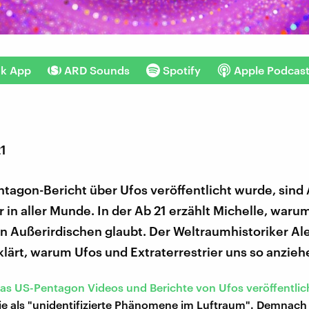
nk App
ARD Sounds
Spotify
Apple Podcas
21
ntagon-Bericht über Ufos veröffentlicht wurde, sind
 in aller Munde. In der Ab 21 erzählt Michelle, warum
on Außerirdischen glaubt. Der Weltraumhistoriker A
lärt, warum Ufos und Extraterrestrier uns so anzieh
das US-Pentagon Videos und Berichte von Ufos veröffentlic
ie als "unidentifizierte Phänomene im Luftraum". Demnach