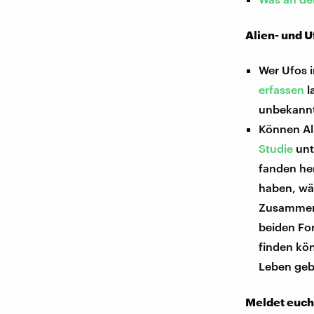
Alien- und U
Wer Ufos i
erfassen
l
unbekannt
Können Al
Studie
unt
fanden her
haben, wäh
Zusammens
beiden Fo
finden kön
Leben geb
Meldet euch