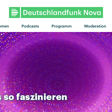
emen
Podcasts
Programm
Moderation
s
so
faszinieren