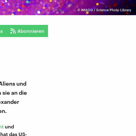
©
IMAGO / Science Photo Library
ts
Abonnieren
 Aliens und
 sie an die
lexander
en.
ht
und
 hat das US-