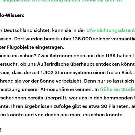
fo-Wissen:
n Deutschland sichtet, kann sie in der
Ufo-Sichtungsdaten
assen. Dort wurden bereits über 136.000 solcher vermeintli
er Flugobjekte eingetragen.
iens uns sehen? Zwei Astronominnen aus den USA haben
f
ersucht, ob uns Außerirdische überhaupt entdecken könnt
aus, dass derzeit 1.402 Sternensysteme einen freien Blick 
rend sie vor der Sonne vorbeizieht. Denn nur so lässt sich
etzung unserer Atmosphäre erkennen. In
früheren Studi
rscherinnen bereits überprüft, wer uns in den kommenden
nte. Ihren Ergebnissen zufolge gibt es etwa 30 Planeten, 
en könnte und von denen aus man uns sehen könnte.
!