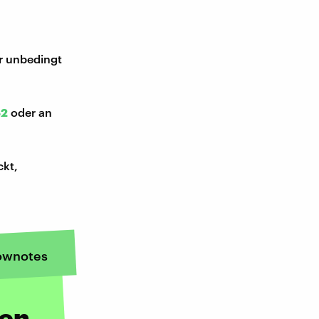
ir unbedingt
52
oder an
ckt,
ownotes
ren