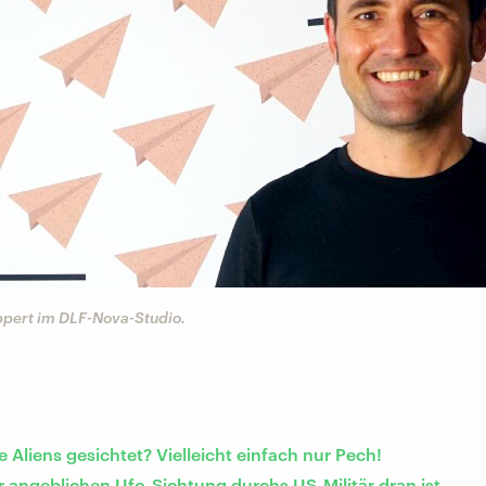
pert im DLF-Nova-Studio.
 Aliens gesichtet? Vielleicht einfach nur Pech!
 angeblichen Ufo-Sichtung durchs US-Militär dran ist