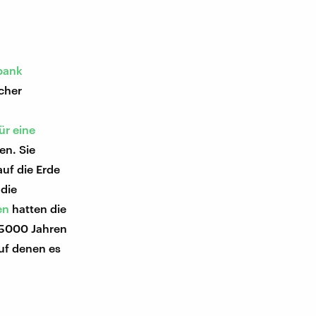
bank
cher
ür eine
en. Sie
auf die Erde
 die
en
hatten die
 5000 Jahren
auf denen es