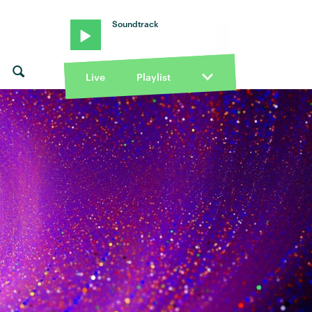
Soundtrack
Live
Playlist