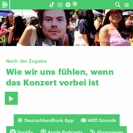
©
IMAGO | Aton Chile
Nach der Zugabe
Wie
wir
uns
fühlen,
wenn
das
Konzert
vorbei
ist
Deutschlandfunk App
ARD Sounds
Spotify
Apple Podcasts
Abonnieren