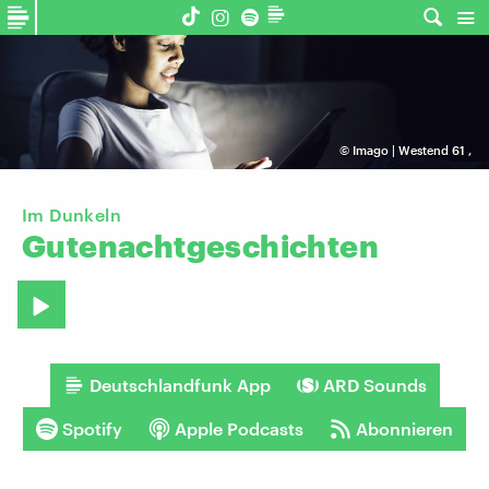
©
Imago | Westend 61
,
Im Dunkeln
Gutenachtgeschichten
Deutschlandfunk App
ARD Sounds
Spotify
Apple Podcasts
Abonnieren