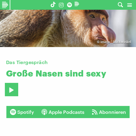
©
imago | blickwinkel
Das Tiergespräch
Große
Nasen
sind
sexy
Spotify
Apple Podcasts
Abonnieren