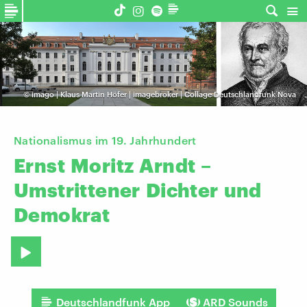
©
imago | Klaus Martin Höfer | imagebroker | Collage Deutschlandfunk Nova
Nationalismus im 19. Jahrhundert
Ernst
Moritz
Arndt
–
Umstrittener
Dichter
und
Demokrat
Deutschlandfunk App
ARD Sounds