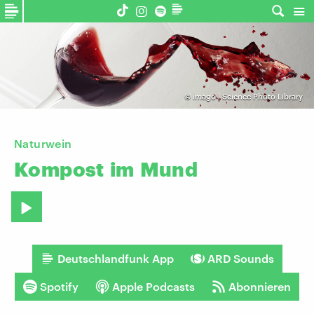
©
imago | Science Photo Library
Naturwein
Kompost
im
Mund
Deutschlandfunk App
ARD Sounds
Spotify
Apple Podcasts
Abonnieren