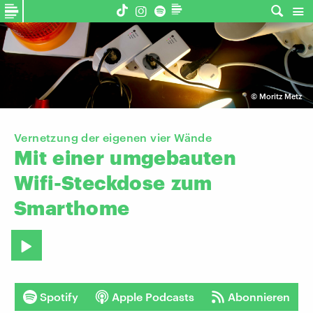
©
Moritz Metz
Vernetzung der eigenen vier Wände
Mit
einer
umgebauten
Wifi-Steckdose
zum
Smarthome
Spotify
Apple Podcasts
Abonnieren