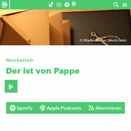
©
DRadio Wissen | Moritz Metz
Netzbasteln
Der
ist
von
Pappe
Spotify
Apple Podcasts
Abonnieren