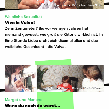
©
Foto: Hanna Ender | Deutschlandfunk Nova
Weibliche Sexualität
Viva la Vulva!
Zehn Zentimeter? Bis vor wenigen Jahren hat
niemand gewusst, wie groß die Klitoris wirklich ist. In
Eine Stunde Liebe dreht sich diesmal alles und das
weibliche Geschlecht - die Vulva.
©
Marlene Halser I Collage DRadio Wissen
Margot und Marlene
Wenn du noch da wärst...