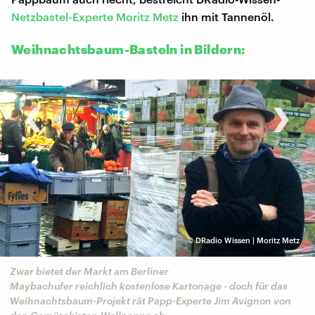
Netzbastel-Experte Moritz Metz
ihn mit Tannenöl.
Weihnachtsbaum-Basteln in Bildern:
‹
›
©
DRadio Wissen | Moritz Metz
Zwar bietet der Markt am Berliner
Maybachufer reichlich kostenlose Kartonage - doch für das
Weihnachtsbaum-Projekt rät Papp-Experte Jim Avignon von