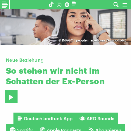
©
IMAGO | peopleimages.com (Symbolfoto)
Neue Beziehung
So
stehen
wir
nicht
im
Schatten
der
Ex-Person
Deutschlandfunk App
ARD Sounds
Spotify
Apple Podcasts
Abonnieren